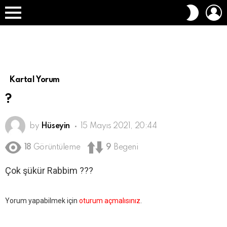
O
DIŞ
A
GÖRÜN
Menü
DEĞIŞT
Kartal Yorum
?
by
Hüseyin
15 Mayıs 2021, 20:44
18
Görüntüleme
9
Begeni
Çok şükür Rabbim ???
Bir
Yorum yapabilmek için
oturum açmalısınız
.
yanıt
yazın