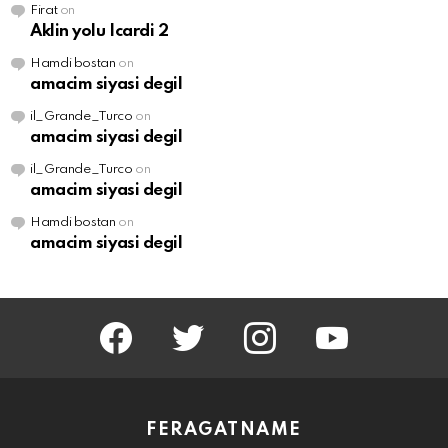
Firat
on
Aklin yolu Icardi 2
Hamdi bostan
on
amacim siyasi degil
il_Grande_Turco
on
amacim siyasi degil
il_Grande_Turco
on
amacim siyasi degil
Hamdi bostan
on
amacim siyasi degil
facebook
twitter
instagram
youtube
FERAGATNAME