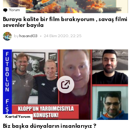
Yorum
Buraya kalite bir film bırakıyorum , savaş filmi
sevenler bayıla
by
hasand03
24 Ekim 2020, 22:25
Kartal Yorum
Biz başka dünyaların insanlarıyız ?