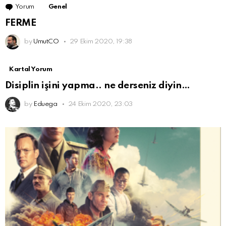
Yorum
Genel
FERME
by
UmutCO
29 Ekim 2020, 19:38
Kartal Yorum
Disiplin işini yapma.. ne derseniz diyin…
by
Eduega
24 Ekim 2020, 23:03