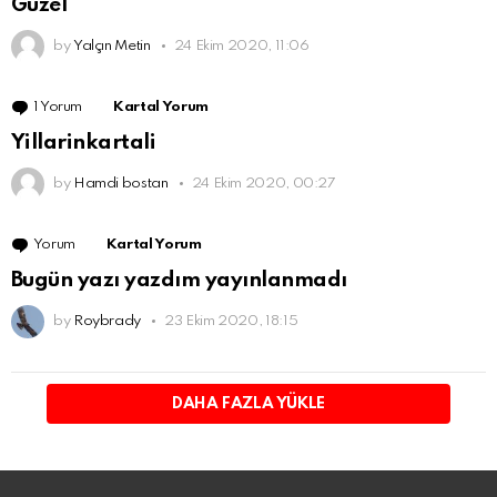
Güzel
by
Yalçın Metin
24 Ekim 2020, 11:06
1 Yorum
Kartal Yorum
Yillarinkartali
by
Hamdi bostan
24 Ekim 2020, 00:27
Yorum
Kartal Yorum
Bugün yazı yazdım yayınlanmadı
by
Roybrady
23 Ekim 2020, 18:15
DAHA FAZLA YÜKLE