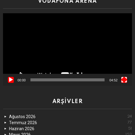
VODAFONA ARENA
Video
oynatıcı
00:00
04:52
ARŞIVLER
Ağustos 2026
24
Temmuz 2026
77
Haziran 2026
51
Mayıs 2026
152