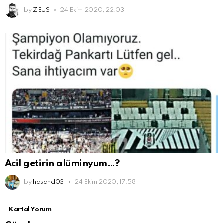
by
ZEUS
24 Ekim 2020, 22:03
Acil getirin alüminyum…?
by
hasand03
24 Ekim 2020, 17:58
Kartal Yorum