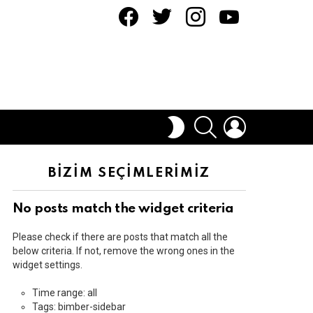
facebook
twitter
instagram
youtube
ARAMA
OTURUM
DIŞ
AÇ
GÖRÜNÜMÜ
DEĞIŞTIR
BİZİM SEÇİMLERİMİZ
No posts match the widget criteria
Please check if there are posts that match all the
below criteria. If not, remove the wrong ones in the
widget settings.
Time range: all
Tags: bimber-sidebar