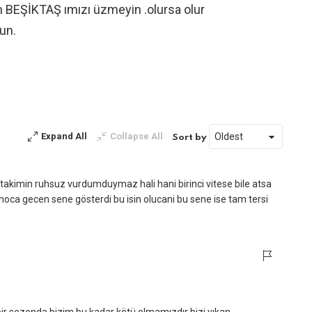
n BEŞİKTAŞ ımızı üzmeyin .olursa olur
sun.
Expand All
Collapse All
Sort by
 takimin ruhsuz vurdumduymaz hali hani birinci vitese bile atsa
 hoca gecen sene gösterdi bu isin olucani bu sene ise tam tersi