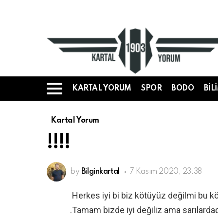
KARTAL YORUM
SPOR
BODO
BIL
Menü
Kartal Yorum
!!!!
by
Bilginkartal
7 Kasım 2020, 23:38
Herkes iyi bi biz kötüyüz değilmi bu k
.Tamam bizde iyi değiliz ama sarılard