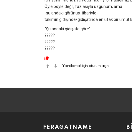
Kimsenin -henüz ve yeterince- iyi olmadığımız 
Öyle böyle değil, fazlasıyla üzgünüm, ama
-şu andaki görünüş itibariyle-
takımın gidişinde/gidişatında en ufak bir umut kı
“Şu andaki gidişata göre”…
?????
?????
?????
Yanıtlamak için oturum açın
FERAGATNAME
B