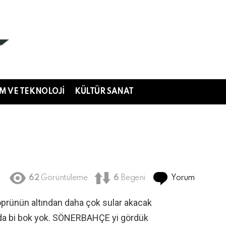
IM VE TEKNOLOJI
KÜLTÜR SANAT
Yorum
62
Görüntüleme
6
Begeni
öprünün altından daha çok sular akacak
ada bi bok yok. SÖNERBAHÇE yi gördük