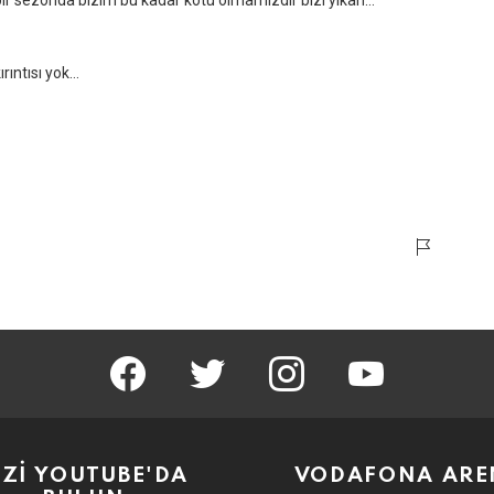
bir sezonda bizim bu kadar kötü olmamızdır bizi yıkan…
rıntısı yok…
facebook
twitter
instagram
youtube
İZİ YOUTUBE'DA
VODAFONA ARE