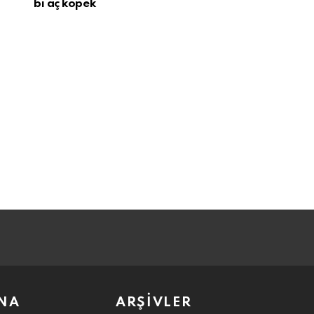
bi aç köpek
NA
ARŞIVLER