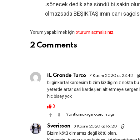
.sönecek dedik aha söndü bi sakin olu
olmazsada BEŞİKTAŞ ımın canı sağol
Bir
Yorum yapabilmek için
oturum açmalısınız
.
yanıt
2 Comments
yazın
iL Grande Turco
7 Kasım 2020 at 23:48
bilginkartal kardesim bizim kizdigimiz nokta bu
yeterde artar sari kardeşleri alt etmeye sergen
hic bisey yok
3
Yanıtlamak için oturum açın
Sverisson
8 Kasım 2020 at 16:20
Bizim kötü olmamız değil kötü olan.