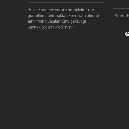
Bu site sadece yorum amaçlıdır.
Tüm
görsellerin telif hakları kendi sahiplerine
Someth
aittir.
Alıntı yapılan tüm içerik, ilgili
kaynaklardan türetilmiştir.
@