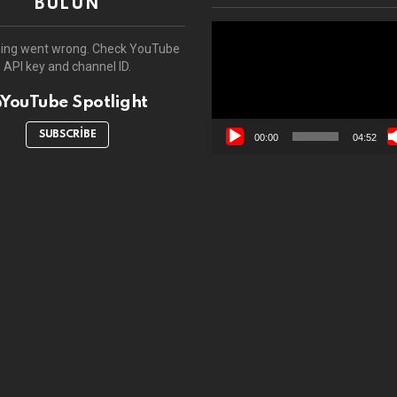
BULUN
Video
oynatıcı
ing went wrong. Check YouTube
API key and channel ID.
YouTube Spotlight
SUBSCRIBE
00:00
04:52