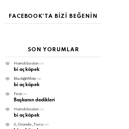
FACEBOOK’TA BİZİ BEĞENİN
SON YORUMLAR
Hamdi bostan
on
bi aç köpek
Black@White
on
bi aç köpek
Firat
on
Başkanın dedikleri
Hamdi bostan
on
bi aç köpek
il_Grande_Turco
on