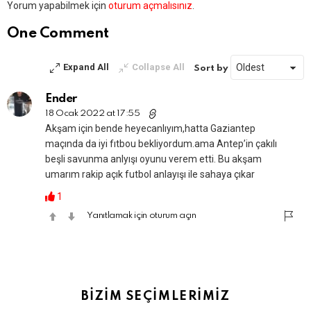
Bir
Yorum yapabilmek için
oturum açmalısınız
.
yanıt
yazın
One Comment
Expand All
Collapse All
Sort by
Ender
18 Ocak 2022 at 17:55
Akşam için bende heyecanlıyım,hatta Gaziantep
maçında da iyi fıtbou bekliyordum.ama Antep’in çakılı
beşli savunma anlyışı oyunu verem etti. Bu akşam
umarım rakip açık futbol anlayışı ile sahaya çıkar
1
Yanıtlamak için oturum açın
BİZİM SEÇİMLERİMİZ