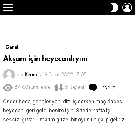
O
DIŞ
A
GÖRÜN
Menü
DEĞIŞT
Genel
Akşam için heyecanlıyım
by
Kerim
18 Ocak 2022, 17:05
1 Yorum
64
Görüntüleme
5
Begeni
Önder hoca, gençler yeni diziliş derken maç öncesi
heyecanı geri geldi benim için. Sitede hafta içi
sessizliği var. Umarım güzel bir oyun ile galip geliriz.