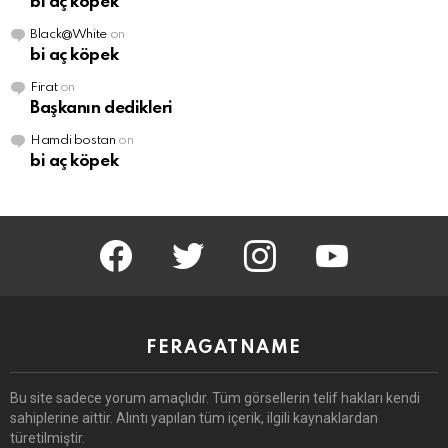
bi aç köpek
Black@White
on
bi aç köpek
Firat
on
Başkanın dedikleri
Hamdi bostan
on
bi aç köpek
facebook
twitter
instagram
youtube
FERAGATNAME
Bu site sadece yorum amaçlıdır.
Tüm görsellerin telif hakları kendi
sahiplerine aittir.
Alıntı yapılan tüm içerik, ilgili kaynaklardan
türetilmiştir.