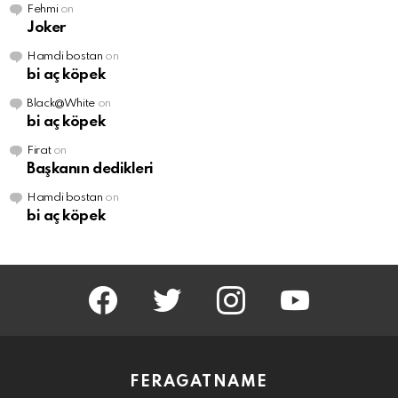
Fehmi
on
Joker
Hamdi bostan
on
bi aç köpek
Black@White
on
bi aç köpek
Firat
on
Başkanın dedikleri
Hamdi bostan
on
bi aç köpek
facebook
twitter
instagram
youtube
FERAGATNAME