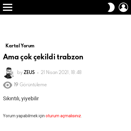
O
DIŞ
A
GÖRÜN
Menü
DEĞIŞT
Kartal Yorum
Ama çok çekildi trabzon
by
ZEUS
21 Nisan 2021, 18:48
19
Görüntüleme
Sıkıntılı, yiyebilir
Bir
Yorum yapabilmek için
oturum açmalısınız
.
yanıt
yazın