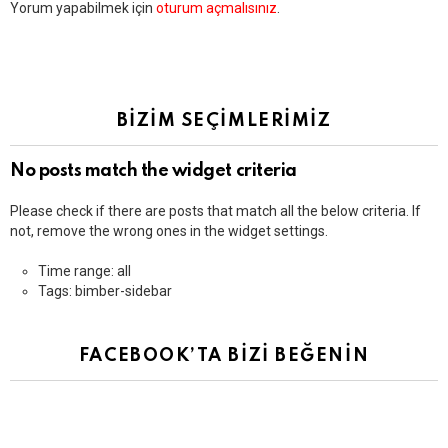
Bir
Yorum yapabilmek için
oturum açmalısınız
.
yanıt
yazın
BİZİM SEÇİMLERİMİZ
No posts match the widget criteria
Please check if there are posts that match all the below criteria. If
not, remove the wrong ones in the widget settings.
Time range: all
Tags: bimber-sidebar
FACEBOOK’TA BİZİ BEĞENİN