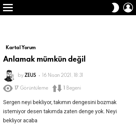
O
DIŞ
A
GÖRÜN
Menü
DEĞIŞT
Kartal Yorum
Anlamak mümkün değil
by
ZEUS
16 Nisan 2021, 18:31
17
Görüntüleme
1
Begeni
Sergen neyi bekliyor, takımın dengesini bozmak
istemiyor desen takımda zaten denge yok. Neyi
bekliyor acaba