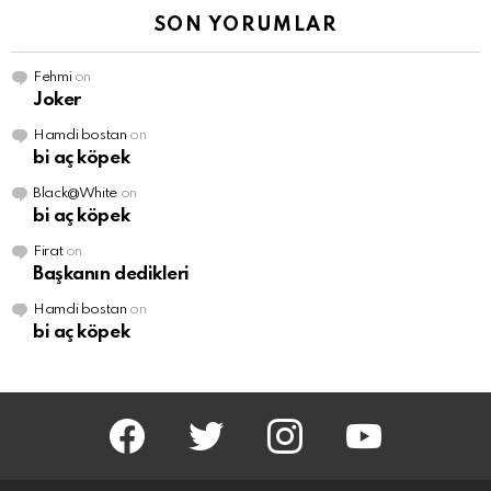
SON YORUMLAR
Fehmi
on
Joker
Hamdi bostan
on
bi aç köpek
Black@White
on
bi aç köpek
Firat
on
Başkanın dedikleri
Hamdi bostan
on
bi aç köpek
facebook
twitter
instagram
youtube