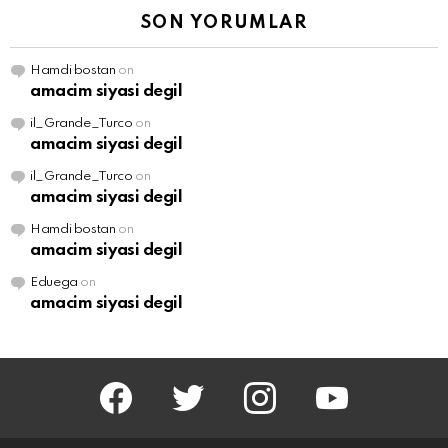
SON YORUMLAR
Hamdi bostan
on
amacim siyasi degil
il_Grande_Turco
on
amacim siyasi degil
il_Grande_Turco
on
amacim siyasi degil
Hamdi bostan
on
amacim siyasi degil
Eduega
on
amacim siyasi degil
facebook
twitter
instagram
youtube