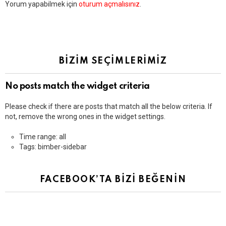
Bir
Yorum yapabilmek için
oturum açmalısınız
.
yanıt
yazın
BİZİM SEÇİMLERİMİZ
No posts match the widget criteria
Please check if there are posts that match all the below criteria. If
not, remove the wrong ones in the widget settings.
Time range: all
Tags: bimber-sidebar
FACEBOOK’TA BİZİ BEĞENİN