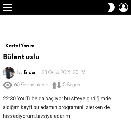
O
DIŞ
A
GÖRÜN
Menü
DEĞIŞT
Kartal Yorum
Bülent uslu
by
Ender
23 Ocak 2021, 20:27
65
Görüntüleme
5
Begeni
22:30 YouTube da başlıyor.bu siteye girdiğimde
aldığım keyfi bu adamın programıni izlerken de
hissediyorum.tavsiye ederim