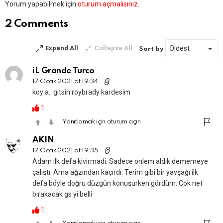
Bir
Yorum yapabilmek için
oturum açmalısınız
.
yanıt
yazın
2 Comments
Expand All
Collapse All
Sort by
iL Grande Turco
17 Ocak 2021 at 19:34
koy a.. gitsin roybrady kardesim
1
Yanıtlamak için oturum açın
AKIN
17 Ocak 2021 at 19:35
Adam ilk defa kivirmadi. Sadece onlem aldık dememeye
çalıştı. Ama ağzından kaçırdı. Terim gibi bir yavşağı ilk
defa böyle doğru düzgün konuşurken gördüm. Cok net
bırakacak gs yi belli
1