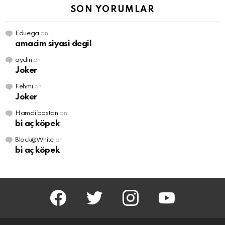
SON YORUMLAR
Eduega
on
amacim siyasi degil
aydın
on
Joker
Fehmi
on
Joker
Hamdi bostan
on
bi aç köpek
Black@White
on
bi aç köpek
facebook
twitter
instagram
youtube