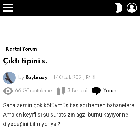
O
DIŞ
A
GÖRÜN
Menü
DEĞIŞT
Kartal Yorum
Çıktı tipini s.
by
Roybrady
17 Ocak 2021, 19:31
Yorum
66
Görüntüleme
3
Begeni
Saha zemin çok kötüymüş başladı hemen bahanelere.
Ama en keyiflisi şu suratsızın agzı burnu kayıyor ne
diyeceğini bilmiyor ya ?