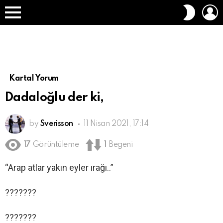
O
DIŞ
A
GÖRÜN
Menü
DEĞIŞT
Kartal Yorum
Dadaloğlu der ki,
by
Sverisson
11 Nisan 2021, 17:14
17
Görüntüleme
1
Begeni
“Arap atlar yakın eyler ırağı..”
???????
???????