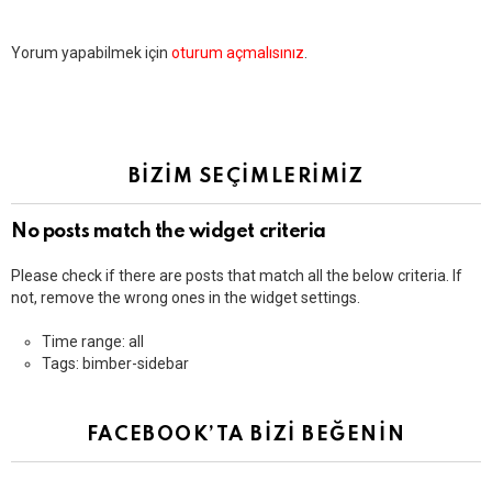
Bir
Yorum yapabilmek için
oturum açmalısınız
.
yanıt
yazın
BİZİM SEÇİMLERİMİZ
No posts match the widget criteria
Please check if there are posts that match all the below criteria. If
not, remove the wrong ones in the widget settings.
Time range: all
Tags: bimber-sidebar
FACEBOOK’TA BİZİ BEĞENİN