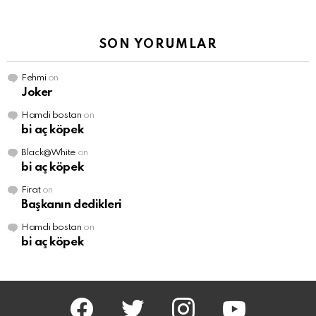
SON YORUMLAR
Fehmi
on
Joker
Hamdi bostan
on
bi aç köpek
Black@White
on
bi aç köpek
Firat
on
Başkanın dedikleri
Hamdi bostan
on
bi aç köpek
facebook
twitter
instagram
youtube