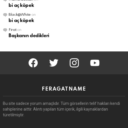
bi aç köpek
Black@White
on
bi aç köpek
Firat
on
Başkanın dedikleri
facebook
twitter
instagram
youtube
FERAGATNAME
Bu site sadece yorum amaçlıdır.
Tüm görsellerin telif hakları kendi
sahiplerine aittir.
Alıntı yapılan tüm içerik, ilgili kaynaklardan
türetilmiştir.