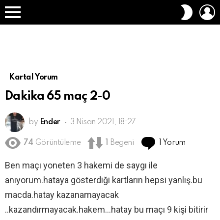
O
DIŞ
A
GÖRÜN
Menü
DEĞIŞT
Kartal Yorum
Dakika 65 maç 2-0
by
Ender
3 Nisan 2021, 18:27
1 Yorum
74
Görüntüleme
1
Begeni
Ben maçı yoneten 3 hakemi de saygı ile
anıyorum.hataya gösterdiği kartların hepsi yanlış.bu
macda.hatay kazanamayacak
..kazandırmayacak.hakem…hatay bu maçı 9 kişi bitirir