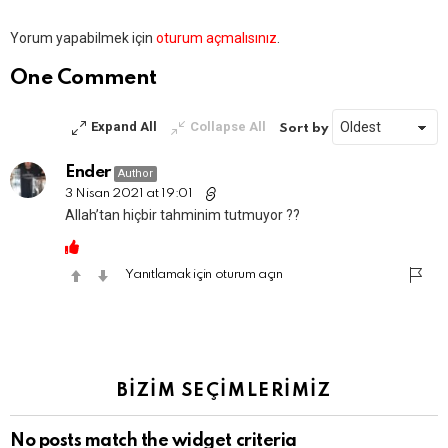
Bir
Yorum yapabilmek için
oturum açmalısınız
.
yanıt
yazın
One Comment
Expand All
Collapse All
Sort by
Ender
Author
3 Nisan 2021 at 19:01
Allah’tan hiçbir tahminim tutmuyor ??
Yanıtlamak için oturum açın
BİZİM SEÇİMLERİMİZ
No posts match the widget criteria