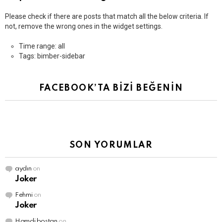
Please check if there are posts that match all the below criteria. If
not, remove the wrong ones in the widget settings.
Time range: all
Tags: bimber-sidebar
FACEBOOK’TA BİZİ BEĞENİN
SON YORUMLAR
aydın
on
Joker
Fehmi
on
Joker
Hamdi bostan
on