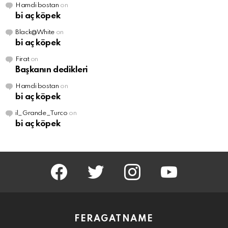
Hamdi bostan
on
bi aç köpek
Black@White
on
bi aç köpek
Firat
on
Başkanın dedikleri
Hamdi bostan
on
bi aç köpek
il_Grande_Turco
on
bi aç köpek
facebook
twitter
instagram
youtube
FERAGATNAME