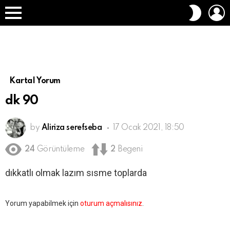
O
DIŞ
A
GÖRÜN
Menü
DEĞIŞT
Kartal Yorum
dk 90
by
Aliriza serefseba
17 Ocak 2021, 18:50
24
Görüntüleme
2
Begeni
dıkkatlı olmak lazım sısme toplarda
Bir
Yorum yapabilmek için
oturum açmalısınız
.
yanıt
yazın