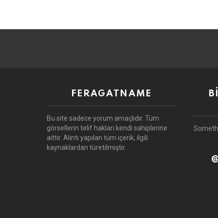
FERAGATNAME
B
Bu site sadece yorum amaçlıdır.
Tüm
görsellerin telif hakları kendi sahiplerine
Someth
aittir.
Alıntı yapılan tüm içerik, ilgili
kaynaklardan türetilmiştir.
@