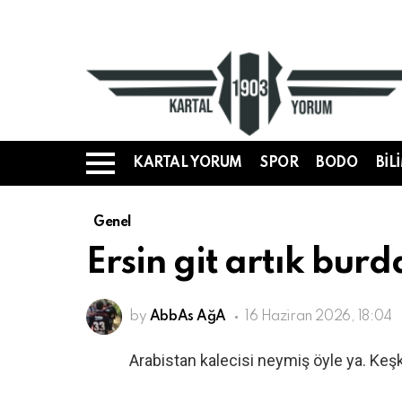
KARTAL YORUM
SPOR
BODO
BIL
Menü
Genel
Ersin git artık bur
by
AbbAs AğA
16 Haziran 2026, 18:04
Arabistan kalecisi neymiş öyle ya. Keş