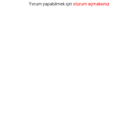
Bir
Yorum yapabilmek için
oturum açmalısınız
.
yanıt
yazın