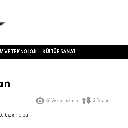
IM VE TEKNOLOJI
KÜLTÜR SANAT
dan
61
Görüntüleme
2
Begeni
ke bizim olsa