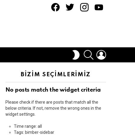
facebook
twitter
instagram
youtube
ARAMA
OTURUM
DIŞ
AÇ
GÖRÜNÜMÜ
DEĞIŞTIR
BİZİM SEÇİMLERİMİZ
No posts match the widget criteria
Please check if there are posts that match all the
below criteria. If not, remove the wrong ones in the
widget settings.
Time range: all
Tags: bimber-sidebar