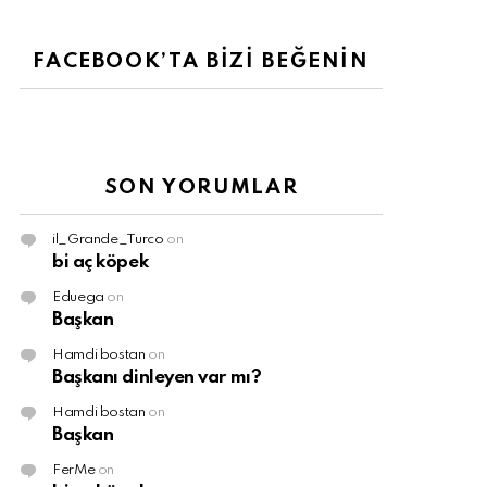
FACEBOOK’TA BİZİ BEĞENİN
SON YORUMLAR
il_Grande_Turco
on
bi aç köpek
Eduega
on
Başkan
Hamdi bostan
on
Başkanı dinleyen var mı?
Hamdi bostan
on
Başkan
FerMe
on