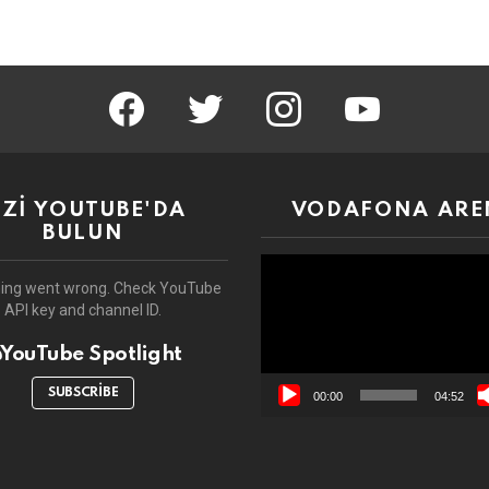
facebook
twitter
instagram
youtube
İZİ YOUTUBE'DA
VODAFONA ARE
BULUN
Video
oynatıcı
ing went wrong. Check YouTube
API key and channel ID.
YouTube Spotlight
SUBSCRIBE
00:00
04:52