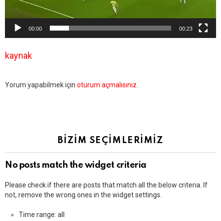
00:00
00:23
kaynak
Bir
Yorum yapabilmek için
oturum açmalısınız
.
yanıt
yazın
BİZİM SEÇİMLERİMİZ
No posts match the widget criteria
Please check if there are posts that match all the below criteria. If
not, remove the wrong ones in the widget settings.
Time range: all