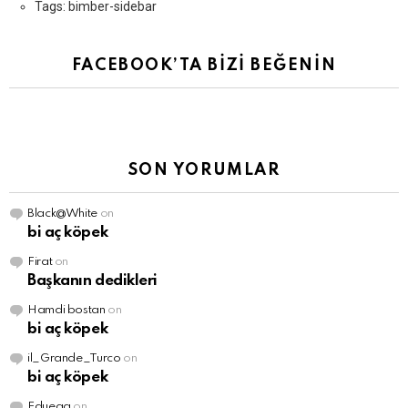
Tags: bimber-sidebar
FACEBOOK’TA BİZİ BEĞENİN
SON YORUMLAR
Black@White
on
bi aç köpek
Firat
on
Başkanın dedikleri
Hamdi bostan
on
bi aç köpek
il_Grande_Turco
on
bi aç köpek
Eduega
on