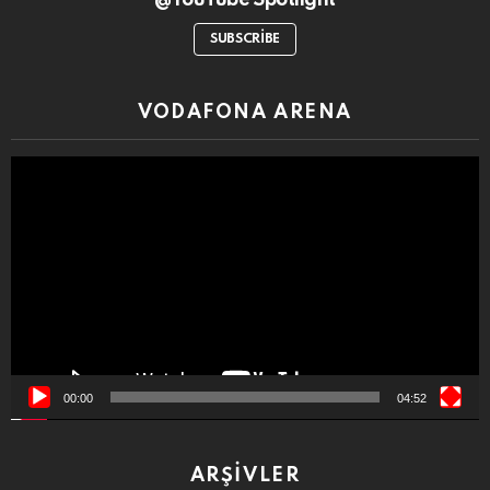
@YouTube Spotlight
SUBSCRIBE
VODAFONA ARENA
Video
oynatıcı
00:00
04:52
ARŞIVLER