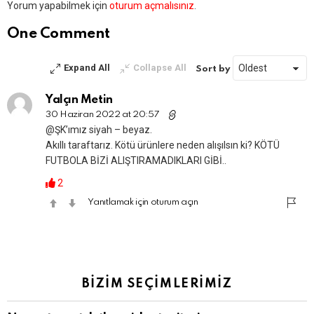
Bir
Yorum yapabilmek için
oturum açmalısınız
.
yanıt
yazın
One Comment
Expand All
Collapse All
Sort by
Yalçın Metin
30 Haziran 2022 at 20:57
@ŞK’ımız siyah – beyaz.
Akıllı taraftarız. Kötü ürünlere neden alışılsın ki? KÖTÜ
FUTBOLA BİZİ ALIŞTIRAMADIKLARI GİBİ..
2
Yanıtlamak için oturum açın
BİZİM SEÇİMLERİMİZ