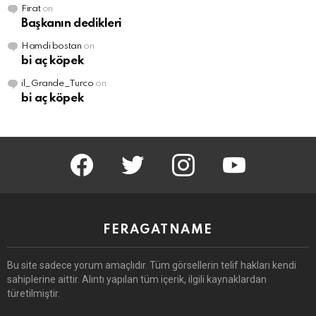
Firat
on
Başkanın dedikleri
Hamdi bostan
on
bi aç köpek
il_Grande_Turco
on
bi aç köpek
facebook
twitter
instagram
youtube
FERAGATNAME
Bu site sadece yorum amaçlıdır.
Tüm görsellerin telif hakları kendi
sahiplerine aittir.
Alıntı yapılan tüm içerik, ilgili kaynaklardan
türetilmiştir.