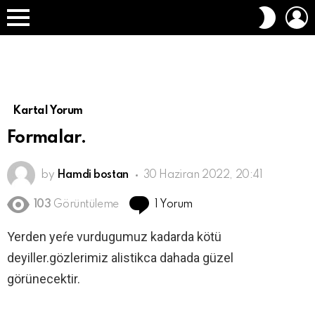
O
DIŞ
A
GÖRÜN
Menü
DEĞIŞT
Kartal Yorum
Formalar.
by
Hamdi bostan
30 Haziran 2022, 20:41
1 Yorum
103
Görüntüleme
Yerden yeŕe vurdugumuz kadarda kötü
deyiller.gözlerimiz alistikca dahada güzel
görünecektir.