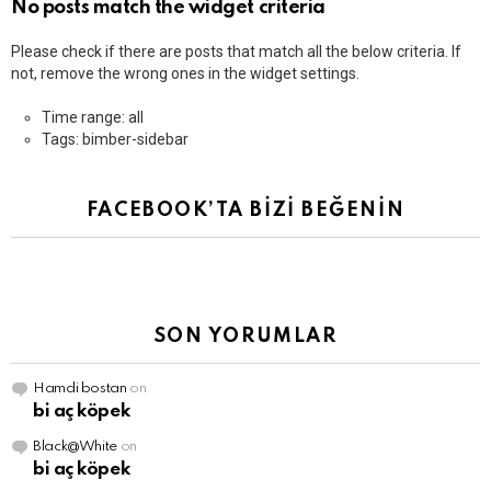
No posts match the widget criteria
Please check if there are posts that match all the below criteria. If
not, remove the wrong ones in the widget settings.
Time range: all
Tags: bimber-sidebar
FACEBOOK’TA BİZİ BEĞENİN
SON YORUMLAR
Hamdi bostan
on
bi aç köpek
Black@White
on
bi aç köpek