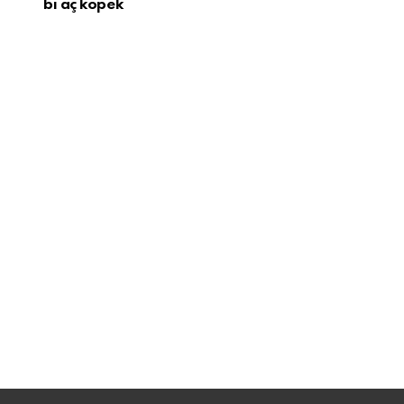
bi aç köpek