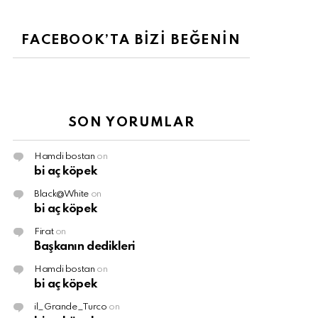
FACEBOOK’TA BİZİ BEĞENİN
SON YORUMLAR
Hamdi bostan
on
bi aç köpek
Black@White
on
bi aç köpek
Firat
on
Başkanın dedikleri
Hamdi bostan
on
bi aç köpek
il_Grande_Turco
on