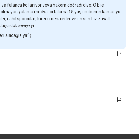
 ya falanca kollanıyor veya hakem doğradı diye. O bile
lli olmayan yalama medya, ortalama 15 yaş grubunun kamuoyu
er, cahil sporcular, türedi menajerler ve en son biz zavallı
e düşürdük seviyeyi…
i alacağız ya:))