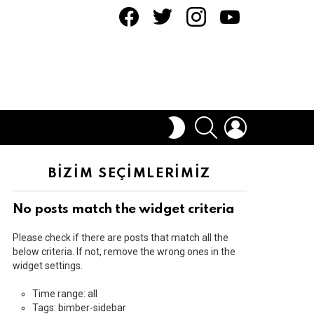
facebook
twitter
instagram
youtube
ARAMA
OTURUM
DIŞ
AÇ
GÖRÜNÜMÜ
DEĞIŞTIR
BİZİM SEÇİMLERİMİZ
No posts match the widget criteria
Please check if there are posts that match all the
below criteria. If not, remove the wrong ones in the
widget settings.
Time range: all
Tags: bimber-sidebar