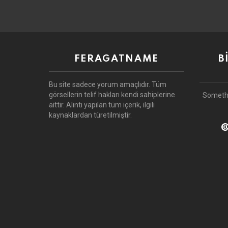
FERAGATNAME
B
Bu site sadece yorum amaçlıdır.
Tüm
görsellerin telif hakları kendi sahiplerine
Someth
aittir.
Alıntı yapılan tüm içerik, ilgili
kaynaklardan türetilmiştir.
@