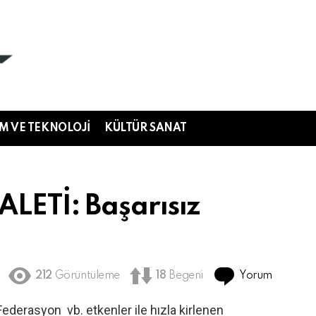
IM VE TEKNOLOJI
KÜLTÜR SANAT
LETİ: Başarısız
Yorum
212
Görüntüleme
18
Begeni
ederasyon vb. etkenler ile hızla kirlenen