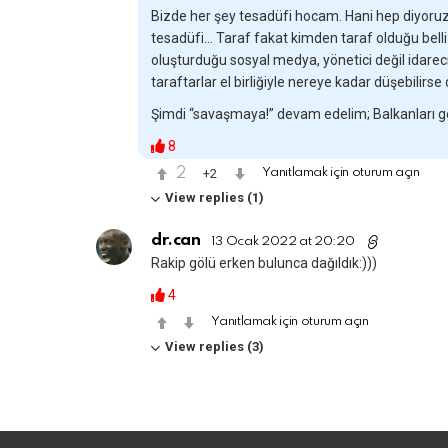
Bizde her şey tesadüfi hocam. Hani hep diyoruz
tesadüfi… Taraf fakat kimden taraf olduğu be
oluşturduğu sosyal medya, yönetici değil idarecil
taraftarlar el birliğiyle nereye kadar düşebilirs
Şimdi “savaşmaya!” devam edelim; Balkanları ger
8
2
2
Yanıtlamak için oturum açın
View replies (1)
dr.can
13 Ocak 2022 at 20:20
Rakip gölü erken bulunca dağıldık:)))
4
Yanıtlamak için oturum açın
View replies (3)