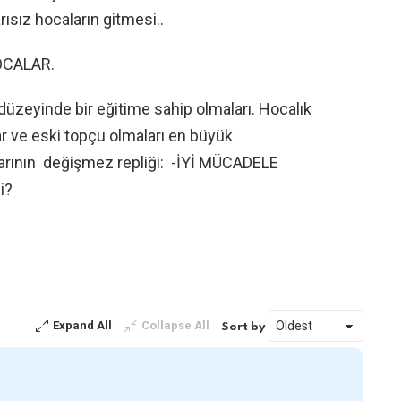
sız hocaların gitmesi..
HOCALAR.
düzeyinde bir eğitime sahip olmaları. Hocalık
slar ve eski topçu olmaları en büyük
larının değişmez repliği: -İYİ MÜCADELE
mi?
Expand All
Collapse All
Sort by