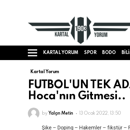
KARTAL YORUM
SPOR
BODO
BIL
Menü
Kartal Yorum
FUTBOL'UN TEK ADA
Hoca'nın Gitmesi..
by
Yalçın Metin
13 Ocak 2022, 13:50
Şike – Doping – Hakemler – fikstür – F