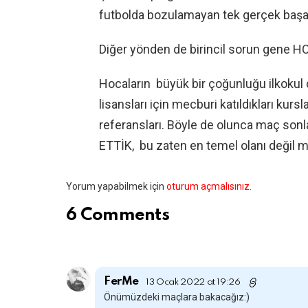
futbolda bozulamayan tek gerçek başarı
Diğer yönden de birincil sorun gene 
Hocaların büyük bir çoğunluğu ilkokul 
lisansları için mecburi katıldıkları kur
referansları. Böyle de olunca maç son
ETTİK, bu zaten en temel olanı değil 
Bir
Yorum yapabilmek için
oturum açmalısınız
.
yanıt
6 Comments
yazın
FerMe
13 Ocak 2022 at 19:26
Önümüzdeki maçlara bakacağız:)