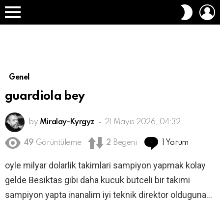
O
DIŞ
A
GÖRÜN
Menü
DEĞIŞT
Genel
guardiola bey
by
Miralay-Kyrgyz
21 Mayıs 2026, 04:32
1 Yorum
49
Görüntüleme
2
Begeni
oyle milyar dolarlik takimlari sampiyon yapmak kolay
gelde Besiktas gibi daha kucuk butceli bir takimi
sampiyon yapta inanalim iyi teknik direktor olduguna…