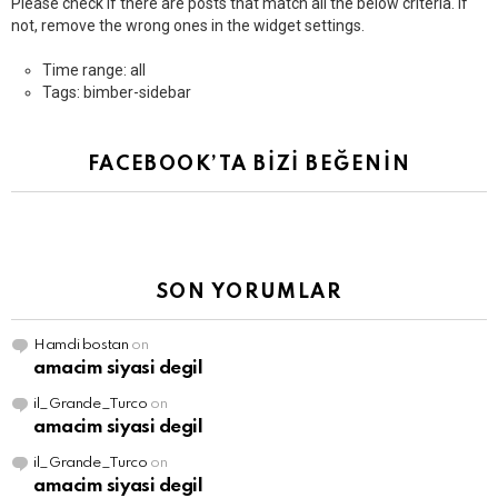
Please check if there are posts that match all the below criteria. If
not, remove the wrong ones in the widget settings.
Time range: all
Tags: bimber-sidebar
FACEBOOK’TA BİZİ BEĞENİN
SON YORUMLAR
Hamdi bostan
on
amacim siyasi degil
il_Grande_Turco
on
amacim siyasi degil
il_Grande_Turco
on
amacim siyasi degil