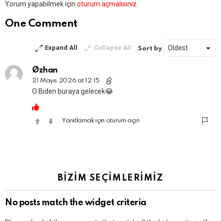
Bir
Yorum yapabilmek için
oturum açmalısınız
.
yanıt
yazın
One Comment
Expand All
Collapse All
Sort by
Øzhan
21 Mayıs 2026 at 12:15
O Biden buraya gelecek😂
Yanıtlamak için oturum açın
BİZİM SEÇİMLERİMİZ
No posts match the widget criteria