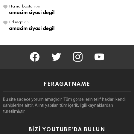
Hamdi bostan
on
amacim siyasi degil
Eduega
on
amacim siyasi degil
facebook
twitter
instagram
youtube
FERAGATNAME
Bu site sadece yorum amaçlıdır.
Tüm görsellerin telif hakları kendi
sahiplerine aittir.
Alıntı yapılan tüm içerik, ilgili kaynaklardan
türetilmiştir.
BİZİ YOUTUBE'DA BULUN