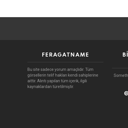
FERAGATNAME
B
Bu site sadece yorum amaçlıdır.
Tüm
görsellerin telif hakları kendi sahiplerine
Someth
aittir.
Alıntı yapılan tüm içerik, ilgili
kaynaklardan türetilmiştir.
@