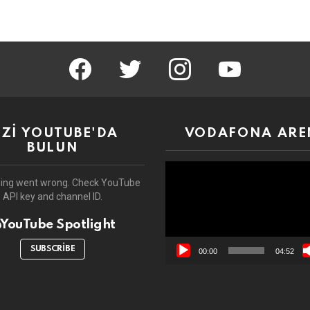
facebook
twitter
instagram
youtube
İZİ YOUTUBE'DA
VODAFONA ARE
BULUN
Video
oynatıcı
ing went wrong. Check YouTube
API key and channel ID.
YouTube Spotlight
SUBSCRIBE
00:00
04:52