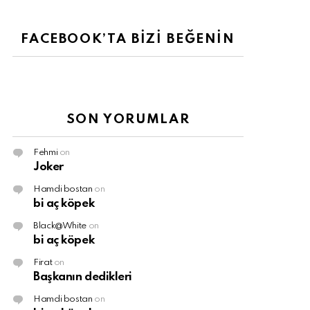
FACEBOOK’TA BİZİ BEĞENİN
SON YORUMLAR
Fehmi
on
Joker
Hamdi bostan
on
bi aç köpek
Black@White
on
bi aç köpek
Firat
on
Başkanın dedikleri
Hamdi bostan
on