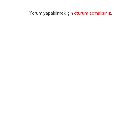
Bir
Yorum yapabilmek için
oturum açmalısınız
.
yanıt
yazın