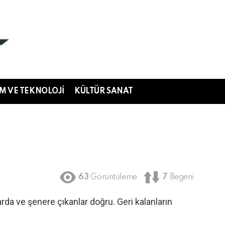
IM VE TEKNOLOJI
KÜLTÜR SANAT
63
Görüntüleme
7
Begeni
rda ve şenere çıkanlar doğru. Geri kalanların