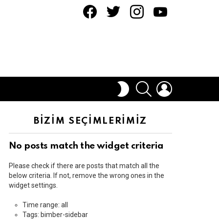
facebook
twitter
instagram
youtube
ARAMA
OTURUM
DIŞ
AÇ
GÖRÜNÜMÜ
DEĞIŞTIR
BİZİM SEÇİMLERİMİZ
No posts match the widget criteria
Please check if there are posts that match all the
below criteria. If not, remove the wrong ones in the
widget settings.
Time range: all
Tags: bimber-sidebar