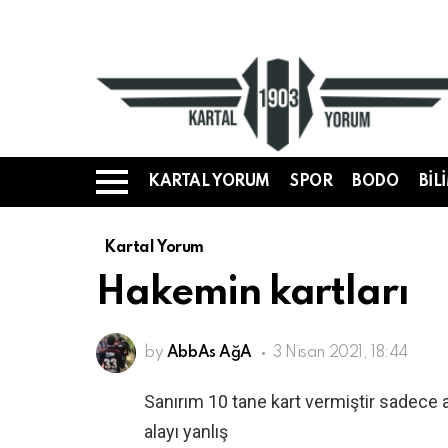
KARTAL YORUM
SPOR
BODO
BIL
Menü
Kartal Yorum
Hakemin kartları
by
AbbAs AğA
3 Nisan 2021, 18:44
Sanırım 10 tane kart vermiştir sadece a
alayı yanlış