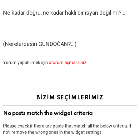
Ne kadar doğru, ne kadar haklı bir isyan değil mi?…
…….
(Nerelerdesin GÜNDOĞAN?…)
Bir
Yorum yapabilmek için
oturum açmalısınız
.
yanıt
yazın
BİZİM SEÇİMLERİMİZ
No posts match the widget criteria
Please check if there are posts that match all the below criteria. If
not, remove the wrong ones in the widget settings.