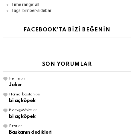
Time range: all
Tags: bimber-sidebar
FACEBOOK’TA BİZİ BEĞENİN
SON YORUMLAR
Fehmi
on
Joker
Hamdi bostan
on
bi aç köpek
Black@White
on
bi aç köpek
Firat
on
Başkanın dedikleri