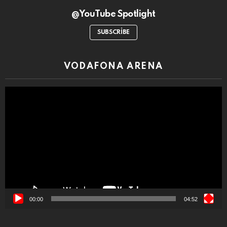
@YouTube Spotlight
SUBSCRIBE
VODAFONA ARENA
Video
oynatıcı
00:00
04:52