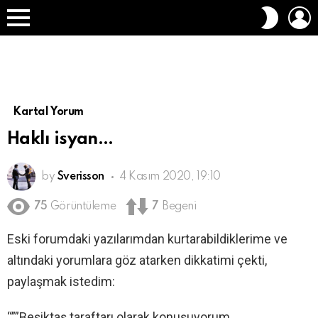
O
DIŞ
A
GÖRÜN
Menü
DEĞIŞT
Kartal Yorum
Haklı isyan…
by
Sverisson
4 Kasım 2020, 19:10
75
Görüntüleme
7
Begeni
Eski forumdaki yazılarımdan kurtarabildiklerime ve
altındaki yorumlara göz atarken dikkatimi çekti,
paylaşmak istedim:
“””Beşiktaş taraftarı olarak konuşuyorum…