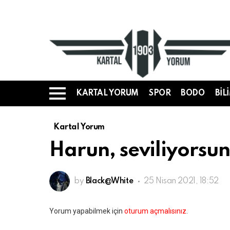
KARTAL YORUM
SPOR
BODO
BIL
Menü
Kartal Yorum
Harun, seviliyorsun
by
Black@White
25 Nisan 2021, 18:52
Bir
Yorum yapabilmek için
oturum açmalısınız
.
yanıt