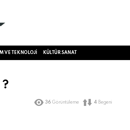
IM VE TEKNOLOJI
KÜLTÜR SANAT
 ?
36
Görüntüleme
4
Begeni