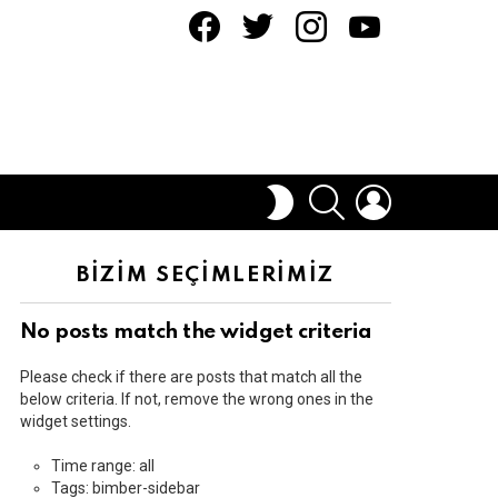
facebook
twitter
instagram
youtube
ARAMA
OTURUM
DIŞ
AÇ
GÖRÜNÜMÜ
DEĞIŞTIR
BİZİM SEÇİMLERİMİZ
No posts match the widget criteria
Please check if there are posts that match all the
below criteria. If not, remove the wrong ones in the
widget settings.
Time range: all
Tags: bimber-sidebar