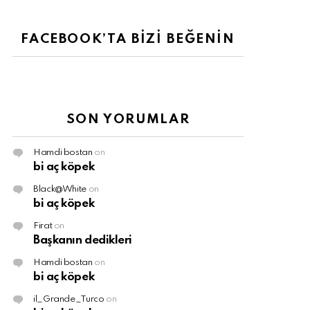
FACEBOOK’TA BİZİ BEĞENİN
SON YORUMLAR
Hamdi bostan
on
bi aç köpek
Black@White
on
bi aç köpek
Firat
on
Başkanın dedikleri
Hamdi bostan
on
bi aç köpek
il_Grande_Turco
on