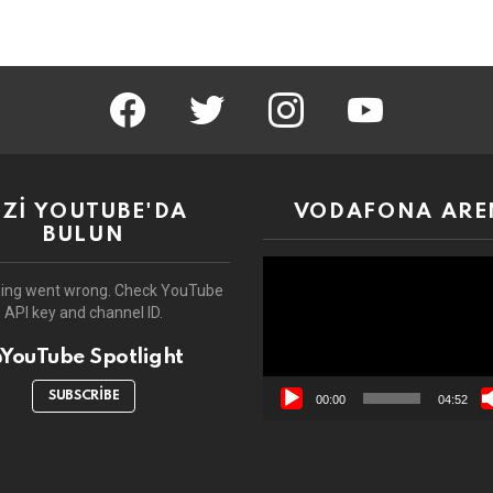
facebook
twitter
instagram
youtube
İZİ YOUTUBE'DA
VODAFONA ARE
BULUN
Video
oynatıcı
ing went wrong. Check YouTube
API key and channel ID.
YouTube Spotlight
SUBSCRIBE
00:00
04:52