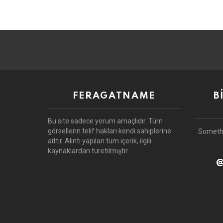
FERAGATNAME
B
Bu site sadece yorum amaçlıdır.
Tüm
görsellerin telif hakları kendi sahiplerine
Someth
aittir.
Alıntı yapılan tüm içerik, ilgili
kaynaklardan türetilmiştir.
@