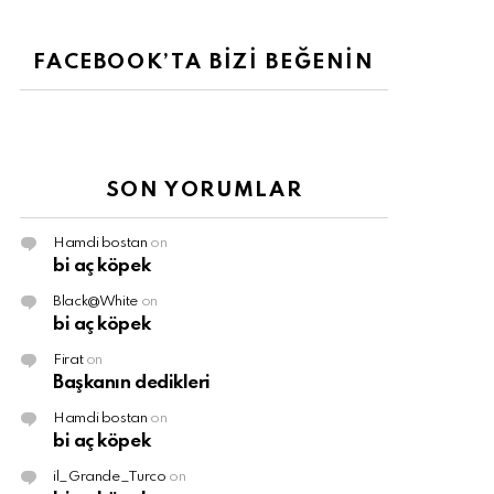
FACEBOOK’TA BİZİ BEĞENİN
SON YORUMLAR
Hamdi bostan
on
bi aç köpek
Black@White
on
bi aç köpek
Firat
on
Başkanın dedikleri
Hamdi bostan
on
bi aç köpek
il_Grande_Turco
on