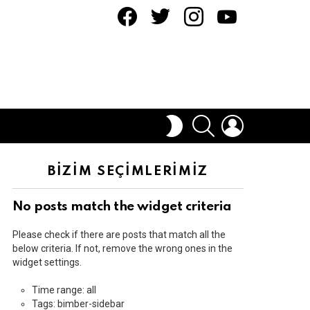
facebook
twitter
instagram
youtube
ARAMA
OTURUM
DIŞ
AÇ
GÖRÜNÜMÜ
DEĞIŞTIR
BİZİM SEÇİMLERİMİZ
No posts match the widget criteria
Please check if there are posts that match all the
below criteria. If not, remove the wrong ones in the
widget settings.
Time range: all
Tags: bimber-sidebar