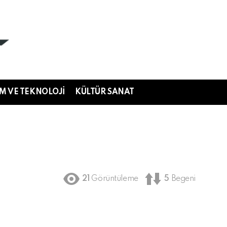
IM VE TEKNOLOJI
KÜLTÜR SANAT
21
Görüntüleme
5
Begeni