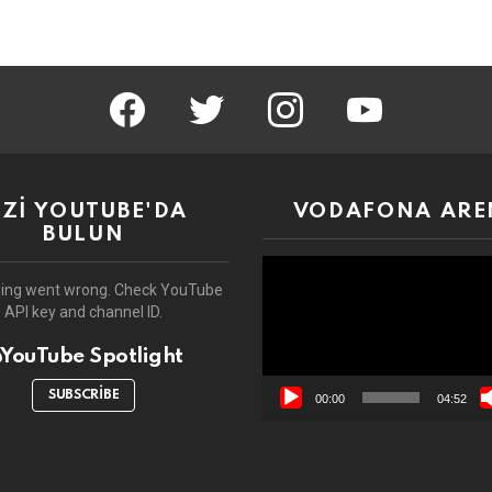
facebook
twitter
instagram
youtube
İZİ YOUTUBE'DA
VODAFONA ARE
BULUN
Video
oynatıcı
ing went wrong. Check YouTube
API key and channel ID.
YouTube Spotlight
SUBSCRIBE
00:00
04:52