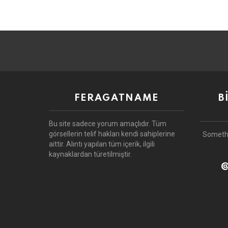
FERAGATNAME
B
Bu site sadece yorum amaçlıdır.
Tüm
görsellerin telif hakları kendi sahiplerine
Someth
aittir.
Alıntı yapılan tüm içerik, ilgili
kaynaklardan türetilmiştir.
@