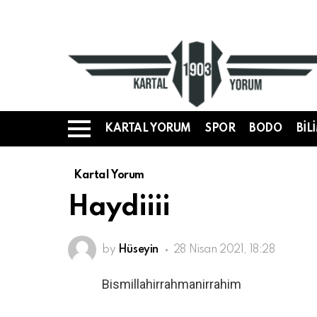
KARTAL YORUM
SPOR
BODO
BIL
Menü
Kartal Yorum
Haydiiii
by
Hüseyin
28 Nisan 2021, 18:28
Bismillahirrahmanirrahim