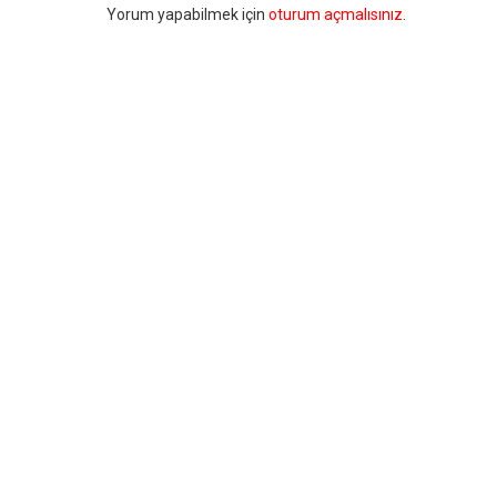
Bir
Yorum yapabilmek için
oturum açmalısınız
.
yanıt
yazın