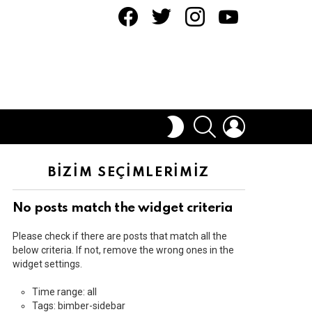
facebook
twitter
instagram
youtube
ARAMA
OTURUM
DIŞ
AÇ
GÖRÜNÜMÜ
DEĞIŞTIR
BİZİM SEÇİMLERİMİZ
No posts match the widget criteria
Please check if there are posts that match all the
below criteria. If not, remove the wrong ones in the
widget settings.
Time range: all
Tags: bimber-sidebar