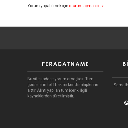
Bir
Yorum yapabilmek için
oturum açmalısınız
.
yanıt
yazın
FERAGATNAME
B
Bu site sadece yorum amaçlıdır.
Tüm
görsellerin telif hakları kendi sahiplerine
Someth
aittir.
Alıntı yapılan tüm içerik, ilgili
kaynaklardan türetilmiştir.
@