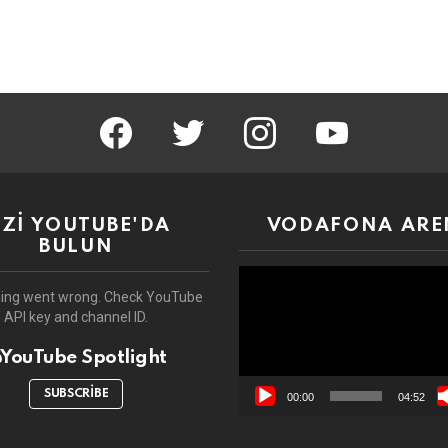
facebook
twitter
instagram
youtube
İZİ YOUTUBE'DA
VODAFONA ARE
BULUN
Video
oynatıcı
ing went wrong. Check YouTube
API key and channel ID.
YouTube Spotlight
SUBSCRIBE
00:00
04:52