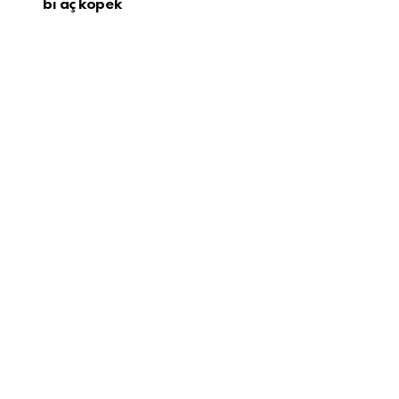
bi aç köpek