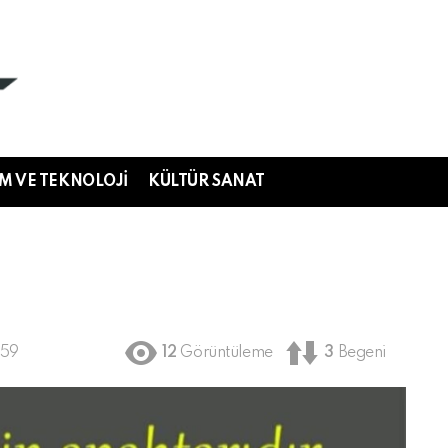
IM VE TEKNOLOJI
KÜLTÜR SANAT
:59
12
Görüntüleme
3
Begeni