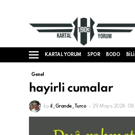
KARTAL YORUM
SPOR
BODO
BIL
Menü
Genel
hayirli cumalar
by
il_Grande_Turco
29 Mayıs 2026, 08