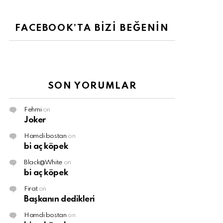
FACEBOOK’TA BİZİ BEĞENİN
SON YORUMLAR
Fehmi
on
Joker
Hamdi bostan
on
bi aç köpek
Black@White
on
bi aç köpek
Firat
on
Başkanın dedikleri
Hamdi bostan
on