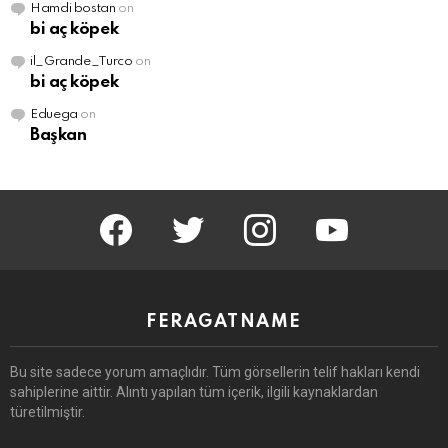
Hamdi bostan
on
bi aç köpek
il_Grande_Turco
on
bi aç köpek
Eduega
on
Başkan
facebook
twitter
instagram
youtube
FERAGATNAME
Bu site sadece yorum amaçlıdır.
Tüm görsellerin telif hakları kendi
sahiplerine aittir.
Alıntı yapılan tüm içerik, ilgili kaynaklardan
türetilmiştir.