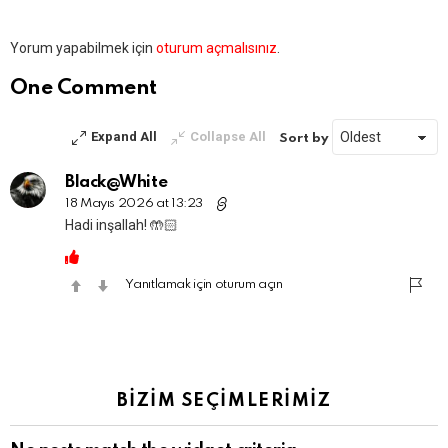
Bir
Yorum yapabilmek için
oturum açmalısınız
.
yanıt
yazın
One Comment
Expand All
Collapse All
Sort by
Black@White
18 Mayıs 2026 at 13:23
Hadi inşallah! 🤲🏻
Yanıtlamak için oturum açın
BİZİM SEÇİMLERİMİZ