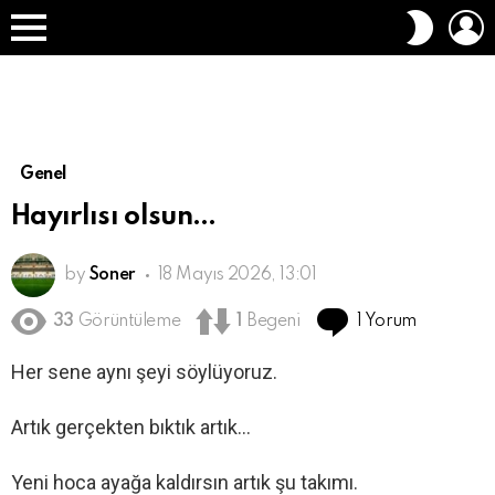
O
DIŞ
A
GÖRÜN
Menü
DEĞIŞT
Genel
Hayırlısı olsun…
by
Soner
18 Mayıs 2026, 13:01
1 Yorum
33
Görüntüleme
1
Begeni
Her sene aynı şeyi söylüyoruz.
Artık gerçekten bıktık artık…
Yeni hoca ayağa kaldırsın artık şu takımı.