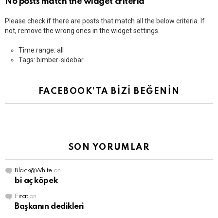
No posts match the widget criteria
Please check if there are posts that match all the below criteria. If
not, remove the wrong ones in the widget settings.
Time range: all
Tags: bimber-sidebar
FACEBOOK’TA BİZİ BEĞENİN
SON YORUMLAR
Black@White
on
bi aç köpek
Firat
on
Başkanın dedikleri