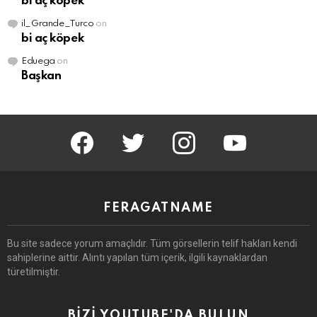
bi aç köpek
il_Grande_Turco
on
bi aç köpek
Eduega
on
Başkan
facebook
twitter
instagram
youtube
FERAGATNAME
Bu site sadece yorum amaçlıdır.
Tüm görsellerin telif hakları kendi
sahiplerine aittir.
Alıntı yapılan tüm içerik, ilgili kaynaklardan
türetilmiştir.
BİZİ YOUTUBE'DA BULUN