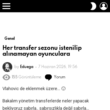
O
DIŞ
A
GÖRÜN
Menü
DEĞIŞT
Genel
Her transfer sezonu istenilip
alınamayan oyunculara
by
Eduega
7 Haziran 2026, 19:56
Yorum
155
Görüntüleme
Vlahovic de eklenmek üzere… 🙂
Bakalım yönetim transferlerde neler yapacak
bekliyoruz sabırla.. sabırsızlıkla değil sabırla…