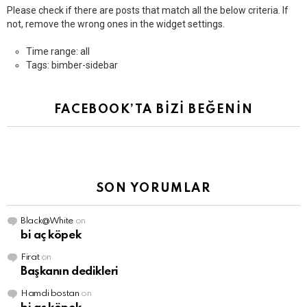
Please check if there are posts that match all the below criteria. If
not, remove the wrong ones in the widget settings.
Time range: all
Tags: bimber-sidebar
FACEBOOK’TA BİZİ BEĞENİN
SON YORUMLAR
Black@White
on
bi aç köpek
Firat
on
Başkanın dedikleri
Hamdi bostan
on