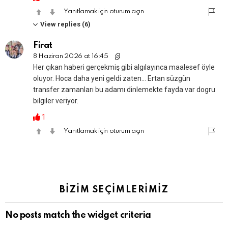
Yanıtlamak için oturum açın
View replies (6)
Firat
8 Haziran 2026 at 16:45
Her çıkan haberi gerçekmiş gibi algılayınca maalesef öyle
oluyor. Hoca daha yeni geldi zaten… Ertan süzgün
transfer zamanları bu adamı dinlemekte fayda var dogru
bilgiler veriyor.
1
Yanıtlamak için oturum açın
BİZİM SEÇİMLERİMİZ
No posts match the widget criteria