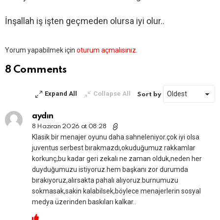
İnşallah iş işten geçmeden olursa iyi olur..
Bir
Yorum yapabilmek için
oturum açmalısınız
.
yanıt
yazın
8 Comments
Expand All
Collapse All
Sort by
aydın
8 Haziran 2026 at 08:28
Klasik bir menajer oyunu daha sahneleniyor.çok iyi olsa
juventus serbest bırakmazdı,okuduğumuz rakkamlar
korkunç,bu kadar geri zekalı ne zaman olduk,neden her
duyduğumuzu istiyoruz.hem başkanı zor durumda
bırakıyoruz,alırsakta pahalı alıyoruz.burnumuzu
sokmasak,sakin kalabilsek,böylece menajerlerin sosyal
medya üzerinden baskıları kalkar..