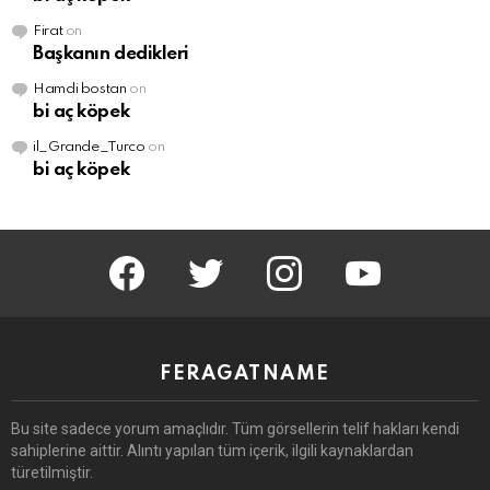
Firat
on
Başkanın dedikleri
Hamdi bostan
on
bi aç köpek
il_Grande_Turco
on
bi aç köpek
facebook
twitter
instagram
youtube
FERAGATNAME
Bu site sadece yorum amaçlıdır.
Tüm görsellerin telif hakları kendi
sahiplerine aittir.
Alıntı yapılan tüm içerik, ilgili kaynaklardan
türetilmiştir.