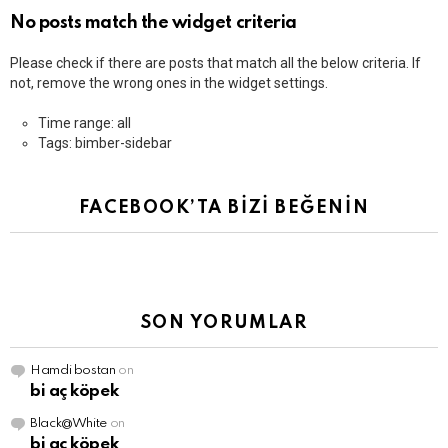
No posts match the widget criteria
Please check if there are posts that match all the below criteria. If
not, remove the wrong ones in the widget settings.
Time range: all
Tags: bimber-sidebar
FACEBOOK’TA BİZİ BEĞENİN
SON YORUMLAR
Hamdi bostan
on
bi aç köpek
Black@White
on
bi aç köpek