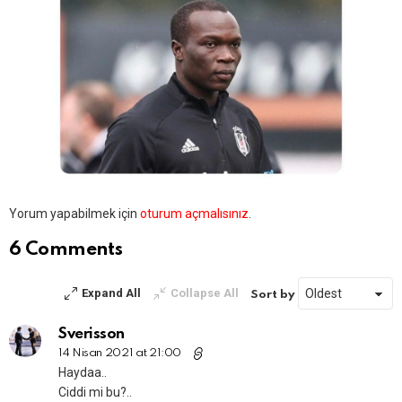
Bir
Yorum yapabilmek için
oturum açmalısınız
.
yanıt
yazın
6 Comments
Expand All
Collapse All
Sort by
Sverisson
14 Nisan 2021 at 21:00
Haydaa..
Ciddi mi bu?..