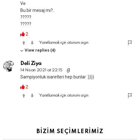
Ve
Bu bir mesaj mı?..
?????
?????
2
Yanıtlamak için oturum açın
View replies (4)
Deli Ziya
14 Nisan 2021 at 22:15
Sampiyonluk isaretleri hep bunlar :))))
2
Yanıtlamak için oturum açın
BİZİM SEÇİMLERİMİZ