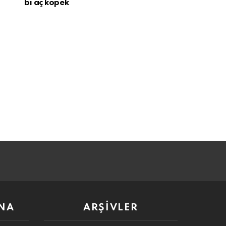
bi aç köpek
NA
ARŞIVLER