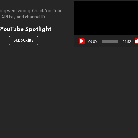
Video
oynatıcı
ing went wrong. Check YouTube
API key and channel ID.
YouTube Spotlight
SUBSCRIBE
00:00
04:52