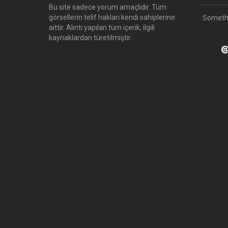
Bu site sadece yorum amaçlıdır.
Tüm
görsellerin telif hakları kendi sahiplerine
Someth
aittir.
Alıntı yapılan tüm içerik, ilgili
kaynaklardan türetilmiştir.
@