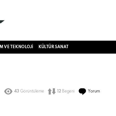
IM VE TEKNOLOJI
KÜLTÜR SANAT
Yorum
43
Görüntüleme
12
Begeni