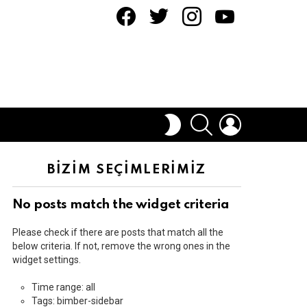
facebook
twitter
instagram
youtube
ARAMA
OTURUM
DIŞ
AÇ
GÖRÜNÜMÜ
DEĞIŞTIR
BİZİM SEÇİMLERİMİZ
No posts match the widget criteria
Please check if there are posts that match all the
below criteria. If not, remove the wrong ones in the
widget settings.
Time range: all
Tags: bimber-sidebar