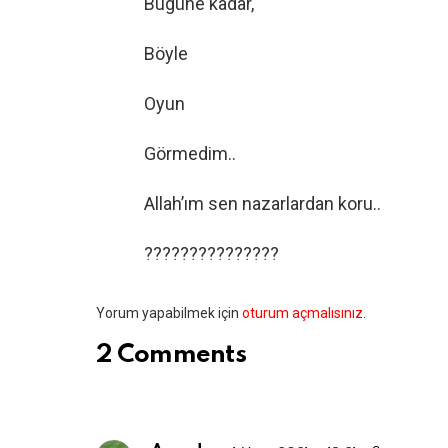
Bugüne kadar,
Böyle
Oyun
Görmedim..
Allah’ım sen nazarlardan koru..
???????????????
Bir
Yorum yapabilmek için
oturum açmalısınız
.
yanıt
2 Comments
yazın