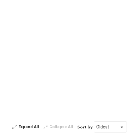
Expand All
Collapse All
Sort by