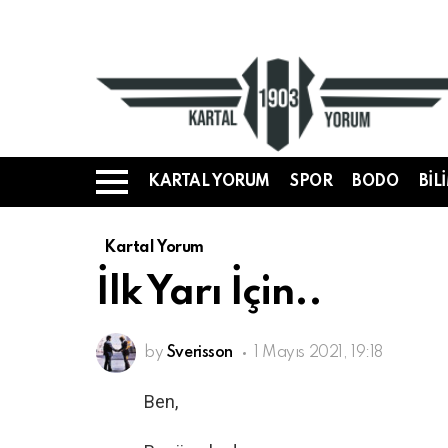
KARTAL YORUM
SPOR
BODO
BIL
Menü
Kartal Yorum
İlk Yarı İçin..
by
Sverisson
1 Mayıs 2021, 19:18
Ben,