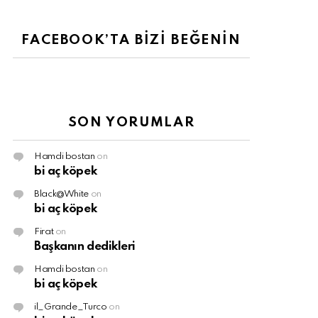
FACEBOOK’TA BİZİ BEĞENİN
SON YORUMLAR
Hamdi bostan
on
bi aç köpek
Black@White
on
bi aç köpek
Firat
on
Başkanın dedikleri
Hamdi bostan
on
bi aç köpek
il_Grande_Turco
on