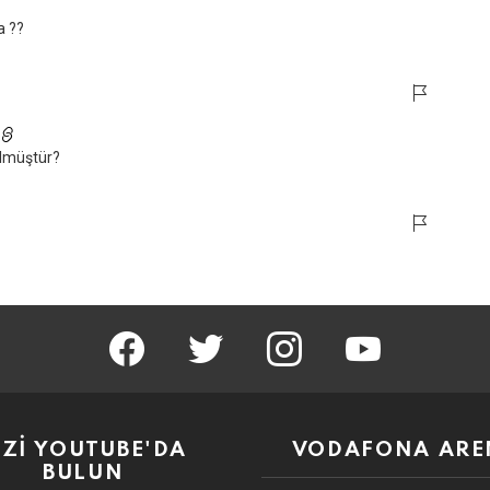
a ??
ülmüştür?
facebook
twitter
instagram
youtube
İZİ YOUTUBE'DA
VODAFONA ARE
BULUN