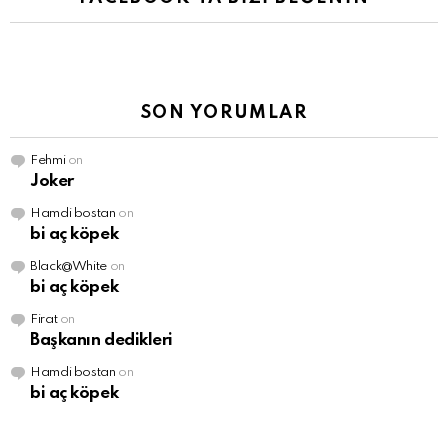
SON YORUMLAR
Fehmi
on
Joker
Hamdi bostan
on
bi aç köpek
Black@White
on
bi aç köpek
Firat
on
Başkanın dedikleri
Hamdi bostan
on
bi aç köpek