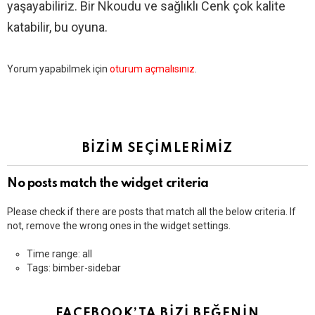
yaşayabiliriz. Bir Nkoudu ve sağlıklı Cenk çok kalite
katabilir, bu oyuna.
Bir
Yorum yapabilmek için
oturum açmalısınız
.
yanıt
yazın
BİZİM SEÇİMLERİMİZ
No posts match the widget criteria
Please check if there are posts that match all the below criteria. If
not, remove the wrong ones in the widget settings.
Time range: all
Tags: bimber-sidebar
FACEBOOK’TA BİZİ BEĞENİN