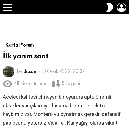
O
DIŞ
A
GÖRÜN
Menü
DEĞIŞT
Kartal Yorum
İlk yarım saat
by
dr.can
18 Ocak 2022, 20:37
48
Görüntüleme
5
Begeni
Aceleci kalitesi olmayan bir oyun, rakipte önemli
eksikler var çıkamıyorlar ama bizim de çok top
kaybımız var. Montero yu oynatmak gerekir, defansif
pas oyunu yetersiz Vida ile.. Kâr yağışı olursa sıkıntı