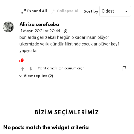
Expand All
Collapse All
Sort by
Aliriza serefseba
11 Mayıs 2021 at 20:44
bunlarda geri zekalı hergün o kadar insan ölüyor
ülkemizde ve iki gündür filistinde çocuklar ölüyor keyf
yapıyorlar
Yanıtlamak için oturum açın
View replies (2)
BİZİM SEÇİMLERİMİZ
No posts match the widget criteria