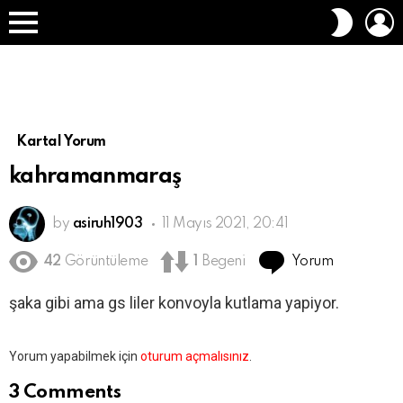
O
DIŞ
A
GÖRÜN
Menü
DEĞIŞT
Kartal Yorum
kahramanmaraş
by
asiruh1903
11 Mayıs 2021, 20:41
Yorum
42
Görüntüleme
1
Begeni
şaka gibi ama gs liler konvoyla kutlama yapiyor.
Bir
Yorum yapabilmek için
oturum açmalısınız
.
yanıt
yazın
3 Comments