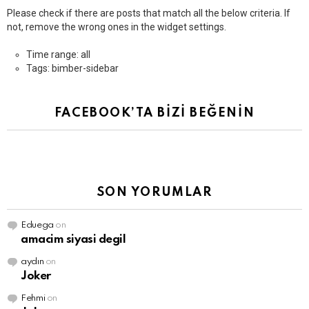
Please check if there are posts that match all the below criteria. If
not, remove the wrong ones in the widget settings.
Time range: all
Tags: bimber-sidebar
FACEBOOK’TA BİZİ BEĞENİN
SON YORUMLAR
Eduega
on
amacim siyasi degil
aydın
on
Joker
Fehmi
on