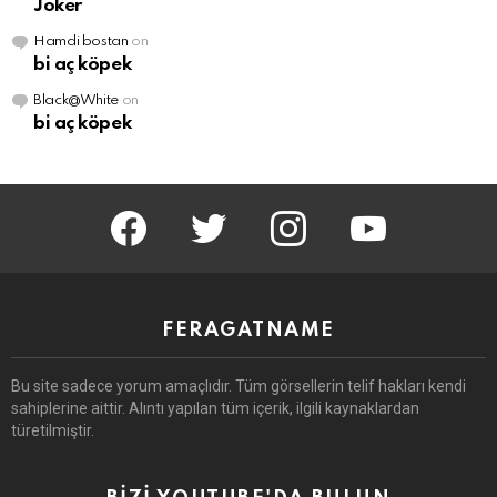
Joker
Hamdi bostan
on
bi aç köpek
Black@White
on
bi aç köpek
facebook
twitter
instagram
youtube
FERAGATNAME
Bu site sadece yorum amaçlıdır.
Tüm görsellerin telif hakları kendi
sahiplerine aittir.
Alıntı yapılan tüm içerik, ilgili kaynaklardan
türetilmiştir.