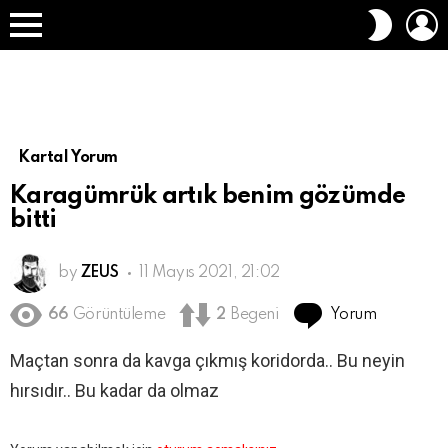
O
DIŞ
A
GÖRÜN
Menü
DEĞIŞT
Kartal Yorum
Karagümrük artık benim gözümde
bitti
by
ZEUS
11 Mayıs 2021, 21:02
Yorum
66
Görüntüleme
2
Begeni
Maçtan sonra da kavga çıkmış koridorda.. Bu neyin
hırsıdır.. Bu kadar da olmaz