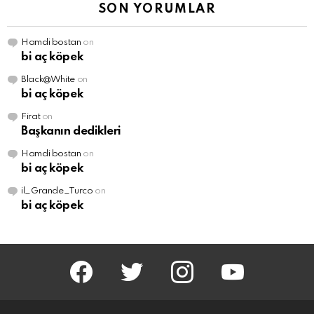
SON YORUMLAR
Hamdi bostan
on
bi aç köpek
Black@White
on
bi aç köpek
Firat
on
Başkanın dedikleri
Hamdi bostan
on
bi aç köpek
il_Grande_Turco
on
bi aç köpek
facebook
twitter
instagram
youtube