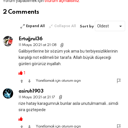
Bir
Yorum yapabilmek için
oturum açmalısınız
.
yanıt
yazın
2 Comments
Expand All
Collapse All
Sort by
Ertuğrul36
11 Mayıs 2021 at 21:08
Galibiyetlerine bir sözüm yok ama bu terbiyesizliklerinin
karşılığı not edilmeli bir tarafa. Allah büyük düşeceği
günleri görürüz inşallah.
1
Yanıtlamak için oturum açın
asiruh1903
11 Mayıs 2021 at 21:17
rize hatay karagumruk bunlar asla unutulmamali…simdi
sira goztepede
Yanıtlamak için oturum açın