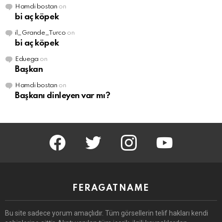
Hamdi bostan
on
bi aç köpek
il_Grande_Turco
on
bi aç köpek
Eduega
on
Başkan
Hamdi bostan
on
Başkanı dinleyen var mı?
facebook
twitter
instagram
youtube
FERAGATNAME
Bu site sadece yorum amaçlıdır.
Tüm görsellerin telif hakları kendi