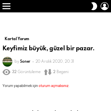
O
DIŞ
A
GÖRÜN
Menü
DEĞIŞT
Kartal Yorum
Keyfimiz büyük, güzel bir pazar.
by
Soner
20 Aralık 2020, 20:31
32
Görüntüleme
2
Begeni
Bir
Yorum yapabilmek için
oturum açmalısınız
.
yanıt
yazın