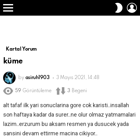
O
DIŞ
A
GÖRÜN
Menü
DEĞIŞT
Kartal Yorum
küme
by
asiruh1903
3 Mayıs 2021, 14:48
59
Görüntüleme
3
Begeni
alt tafaf ilk yari sonuclarina gore cok karisti..insallah
son haftaya kadar da surer..ne olur olmaz yatmamalari
lazim..erzurum bu aksam resmen ya dusucek yada
sansini devam ettirme macina cikiyor..