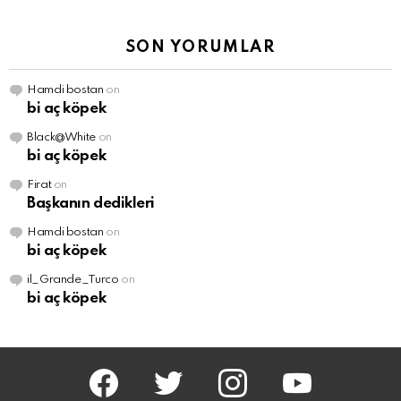
SON YORUMLAR
Hamdi bostan
on
bi aç köpek
Black@White
on
bi aç köpek
Firat
on
Başkanın dedikleri
Hamdi bostan
on
bi aç köpek
il_Grande_Turco
on
bi aç köpek
facebook
twitter
instagram
youtube