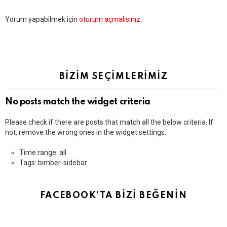
Bir
Yorum yapabilmek için
oturum açmalısınız
.
yanıt
yazın
BİZİM SEÇİMLERİMİZ
No posts match the widget criteria
Please check if there are posts that match all the below criteria. If
not, remove the wrong ones in the widget settings.
Time range: all
Tags: bimber-sidebar
FACEBOOK’TA BİZİ BEĞENİN