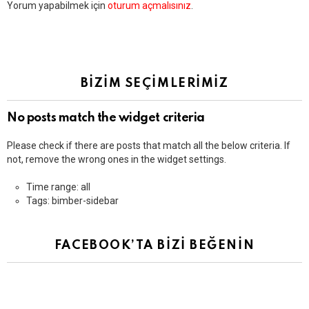
Bir
Yorum yapabilmek için
oturum açmalısınız
.
yanıt
yazın
BİZİM SEÇİMLERİMİZ
No posts match the widget criteria
Please check if there are posts that match all the below criteria. If
not, remove the wrong ones in the widget settings.
Time range: all
Tags: bimber-sidebar
FACEBOOK’TA BİZİ BEĞENİN