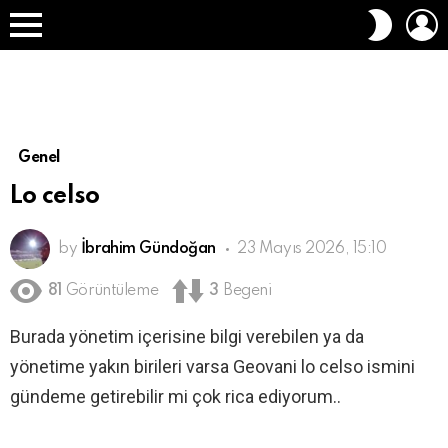
O
DIŞ
A
GÖRÜN
Menü
DEĞIŞT
Genel
Lo celso
by
İbrahim Gündoğan
23 Mayıs 2026, 15:10
81
Görüntüleme
3
Begeni
Burada yönetim içerisine bilgi verebilen ya da
yönetime yakın birileri varsa Geovani lo celso ismini
gündeme getirebilir mi çok rica ediyorum..