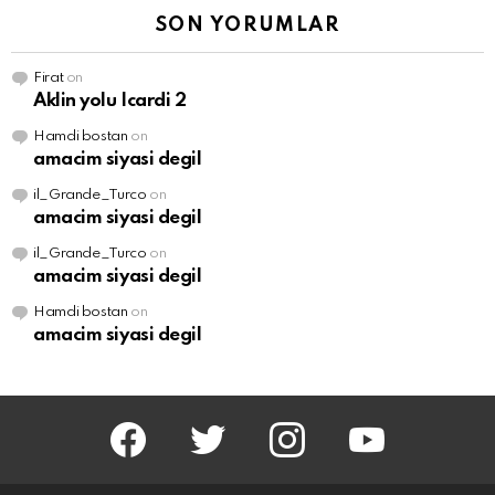
SON YORUMLAR
Firat
on
Aklin yolu Icardi 2
Hamdi bostan
on
amacim siyasi degil
il_Grande_Turco
on
amacim siyasi degil
il_Grande_Turco
on
amacim siyasi degil
Hamdi bostan
on
amacim siyasi degil
facebook
twitter
instagram
youtube