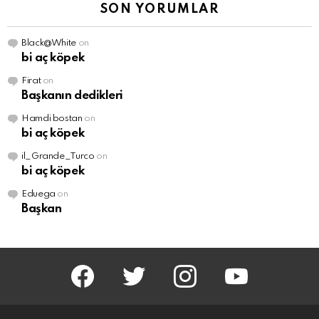
SON YORUMLAR
Black@White
on
bi aç köpek
Firat
on
Başkanın dedikleri
Hamdi bostan
on
bi aç köpek
il_Grande_Turco
on
bi aç köpek
Eduega
on
Başkan
facebook
twitter
instagram
youtube