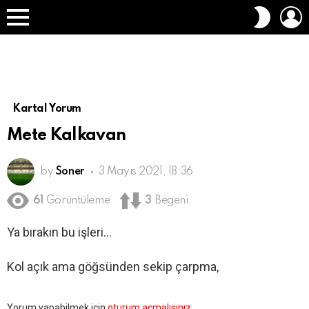
O
DIŞ
A
GÖRÜN
Menü
DEĞIŞT
Kartal Yorum
Mete Kalkavan
by
Soner
3 Mayıs 2021, 18:36
61
Görüntüleme
3
Begeni
Ya bırakın bu işleri…
Kol açık ama göğsünden sekip çarpma,
Bir
Yorum yapabilmek için
oturum açmalısınız
.