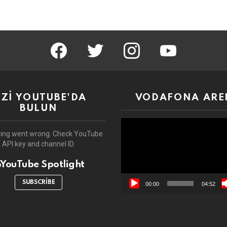
facebook
twitter
instagram
youtube
İZİ YOUTUBE'DA
VODAFONA ARE
BULUN
Video
oynatıcı
ing went wrong. Check YouTube
API key and channel ID.
YouTube Spotlight
SUBSCRIBE
00:00
04:52