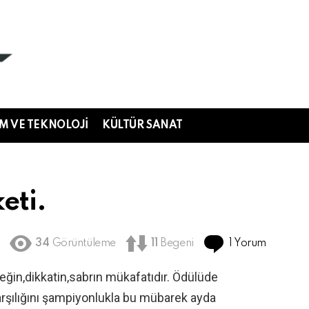
IM VE TEKNOLOJI
KÜLTÜR SANAT
eti.
1 Yorum
34
Görüntüleme
11
Begeni
eğin,dikkatin,sabrın mükafatıdır. Ödülüde
rşılığını şampiyonlukla bu mübarek ayda