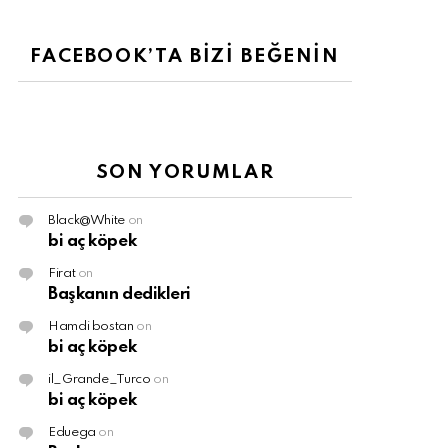
FACEBOOK’TA BİZİ BEĞENİN
SON YORUMLAR
Black@White
on
bi aç köpek
Firat
on
Başkanın dedikleri
Hamdi bostan
on
bi aç köpek
il_Grande_Turco
on
bi aç köpek
Eduega
on