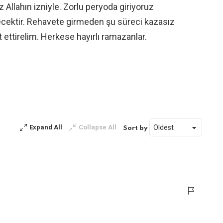
Allahın izniyle. Zorlu peryoda giriyoruz
decektir. Rehavete girmeden şu süreci kazasız
t ettirelim. Herkese hayırlı ramazanlar.
Expand All
Collapse All
Sort by