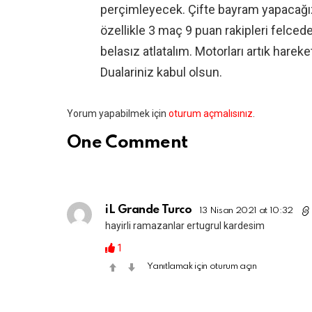
perçimleyecek. Çifte bayram yapacağız 
özellikle 3 maç 9 puan rakipleri felce
belasız atlatalım. Motorları artık hareke
Dualariniz kabul olsun.
Bir
Yorum yapabilmek için
oturum açmalısınız
.
yanıt
One Comment
yazın
iL Grande Turco
13 Nisan 2021 at 10:32
hayirli ramazanlar ertugrul kardesim
1
Yanıtlamak için oturum açın