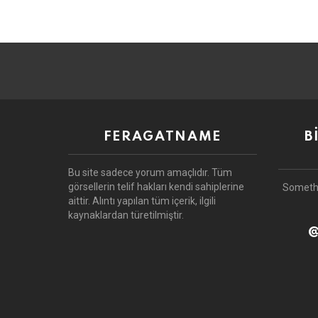
FERAGATNAME
B
Bu site sadece yorum amaçlıdır.
Tüm
görsellerin telif hakları kendi sahiplerine
Someth
aittir.
Alıntı yapılan tüm içerik, ilgili
kaynaklardan türetilmiştir.
@