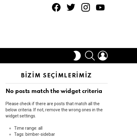
facebook
twitter
instagram
youtube
ARAMA
OTURUM
DIŞ
AÇ
GÖRÜNÜMÜ
DEĞIŞTIR
BİZİM SEÇİMLERİMİZ
No posts match the widget criteria
Please check if there are posts that match all the
below criteria. If not, remove the wrong ones in the
widget settings.
Time range: all
Tags: bimber-sidebar