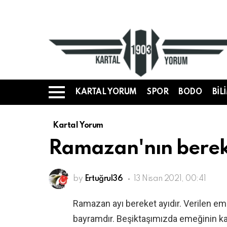
KARTAL YORUM
SPOR
BODO
BIL
Menü
Kartal Yorum
Ramazan'nın berek
by
Ertuğrul36
13 Nisan 2021, 00:41
Ramazan ayı bereket ayıdır. Verilen em
bayramdır. Beşiktaşımızda emeğinin ka