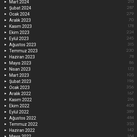
Mart 2024
213
Şubat 2024
287
Ocak 2024
279
Aralık 2023
70
Kasım 2023
178
Ekim 2023
224
Eylül 2023
245
Ağustos 2023
315
Temmuz 2023
230
Haziran 2023
78
Mayıs 2023
86
Nisan 2023
173
Mart 2023
105
Şubat 2023
196
Ocak 2023
356
Aralık 2022
167
Kasım 2022
216
Ekim 2022
408
Eylül 2022
389
Ağustos 2022
484
Temmuz 2022
353
Haziran 2022
142
Mayıs 2022
164