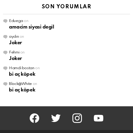
SON YORUMLAR
Eduega
on
amacim siyasi degil
aydın
on
Joker
Fehmi
on
Joker
Hamdi bostan
on
bi aç köpek
Black@White
on
bi aç köpek
facebook
twitter
instagram
youtube