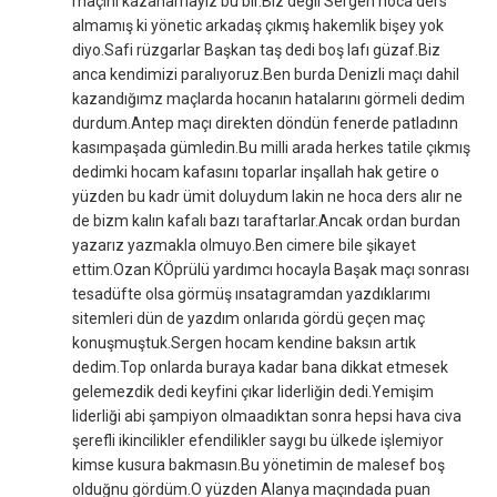
maçını kazanamayız bu bir.Biz değil Sergen hoca ders
almamış ki yönetic arkadaş çıkmış hakemlik bişey yok
diyo.Safi rüzgarlar Başkan taş dedi boş lafı güzaf.Biz
anca kendimizi paralıyoruz.Ben burda Denizli maçı dahil
kazandığımz maçlarda hocanın hatalarını görmeli dedim
durdum.Antep maçı direkten döndün fenerde patladınn
kasımpaşada gümledin.Bu milli arada herkes tatile çıkmış
dedimki hocam kafasını toparlar inşallah hak getire o
yüzden bu kadr ümit doluydum lakin ne hoca ders alır ne
de bizm kalın kafalı bazı taraftarlar.Ancak ordan burdan
yazarız yazmakla olmuyo.Ben cimere bile şikayet
ettim.Ozan KÖprülü yardımcı hocayla Başak maçı sonrası
tesadüfte olsa görmüş ınsatagramdan yazdıklarımı
sitemleri dün de yazdım onlarıda gördü geçen maç
konuşmuştuk.Sergen hocam kendine baksın artık
dedim.Top onlarda buraya kadar bana dikkat etmesek
gelemezdik dedi keyfini çıkar liderliğin dedi.Yemişim
liderliği abi şampiyon olmaadıktan sonra hepsi hava civa
şerefli ikincilikler efendilikler saygı bu ülkede işlemiyor
kimse kusura bakmasın.Bu yönetimin de malesef boş
olduğnu gördüm.O yüzden Alanya maçındada puan