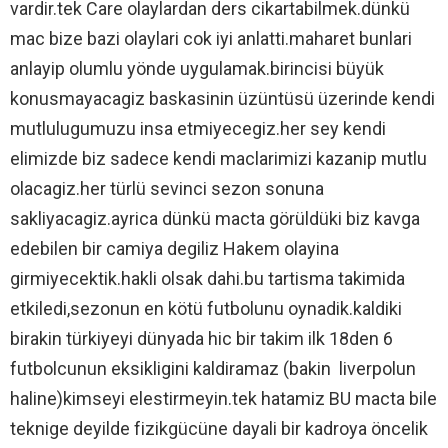
vardir.tek Care olaylardan ders cikartabilmek.dünkü
mac bize bazi olaylari cok iyi anlatti.maharet bunlari
anlayip olumlu yönde uygulamak.birincisi büyük
konusmayacagiz baskasinin üzüntüsü üzerinde kendi
mutlulugumuzu insa etmiyecegiz.her sey kendi
elimizde biz sadece kendi maclarimizi kazanip mutlu
olacagiz.her türlü sevinci sezon sonuna
sakliyacagiz.ayrica dünkü macta görüldüki biz kavga
edebilen bir camiya degiliz Hakem olayina
girmiyecektik.hakli olsak dahi.bu tartisma takimida
etkiledi,sezonun en kötü futbolunu oynadik.kaldiki
birakin türkiyeyi dünyada hic bir takim ilk 18den 6
futbolcunun eksikligini kaldiramaz (bakin liverpolun
haline)kimseyi elestirmeyin.tek hatamiz BU macta bile
teknige deyilde fizikgücüne dayali bir kadroya öncelik