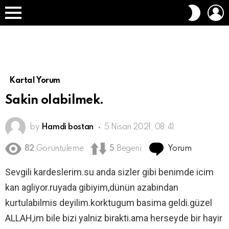
O
DIŞ
A
GÖRÜN
Menü
DEĞIŞT
Kartal Yorum
Sakin olabilmek.
by
Hamdi bostan
5 Nisan 2021, 08:41
Yorum
82
Görüntüleme
5
Begeni
Sevgili kardeslerim.su anda sizler gibi benimde icim
kan agliyor.ruyada gibiyim,dünün azabindan
kurtulabilmis deyilim.korktugum basima geldi.güzel
ALLAH,im bile bizi yalniz birakti.ama herseyde bir hayir