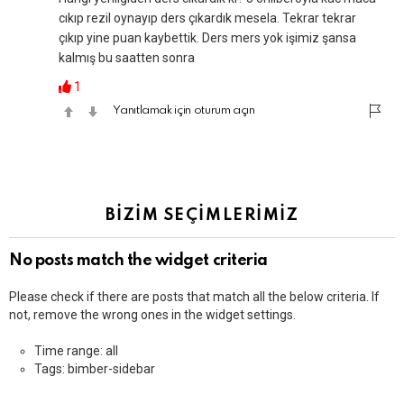
cıkıp rezil oynayıp ders çıkardık mesela. Tekrar tekrar
çıkıp yine puan kaybettik. Ders mers yok işimiz şansa
kalmış bu saatten sonra
1
Yanıtlamak için oturum açın
BİZİM SEÇİMLERİMİZ
No posts match the widget criteria
Please check if there are posts that match all the below criteria. If
not, remove the wrong ones in the widget settings.
Time range: all
Tags: bimber-sidebar