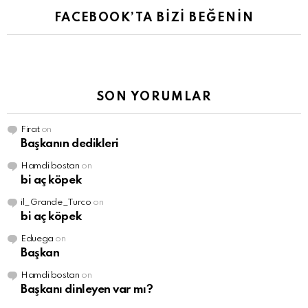
FACEBOOK’TA BİZİ BEĞENİN
SON YORUMLAR
Firat
on
Başkanın dedikleri
Hamdi bostan
on
bi aç köpek
il_Grande_Turco
on
bi aç köpek
Eduega
on
Başkan
Hamdi bostan
on
Başkanı dinleyen var mı?