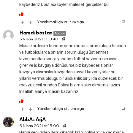
kaybederiz.Dost acı söyler malesef gerçekler bu.
Yanıtlamak için oturum açın
Hamdi bostan
Author
5 Nisan 2021 at 13:40
Musa kardesim.bundan sonra bütün sorumlulugu hocada
ve futbolcularda.onlarin sorumlulugu üstlenmesi
lazim.bundan sonra yönetim futbol bazinda isin icine
girer ve is kavgaya dönüsürse biz kaybederiz.onlar
kavgaya alismislar.kavgadan kuvvet kazaniyorlar.bu
yillarin vermis oldugu bir aliskanlik.bir yilda düzelecek bir
mevzu deyil.bundan Dolayi bizim sakin olmamiz lazim.
Insallah alanya macini kazaniriz.
Yanıtlamak için oturum açın
AbbAs AğA
5 Nisan 2021 at 15:00
Hangi yenilgiden ders cıkardık ki? 3 önliberoyla kac maca