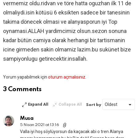
vermemiz oldu.ridvan ve töre hatta oguzhan ilk 11 de
olmaliydi.isin kötüsü 6 eksikten sadece bir tanesinin
takima dönecek olmasi ve alanyasporun iyi Top
oynamasi.ALLAH yardimcimiz olsun.sezon sonuna
kadar bütün camiya olarak herhangi bir tartismanin
icine girmeden sakin olmamiz lazim.bu sukünet bize
sampiyonlugu getirecektir.insallah.
Bir
Yorum yapabilmek için
oturum açmalısınız
.
yanıt
yazın
3 Comments
Expand All
Collapse All
Sort by
Musa
5 Nisan 2021 at 13:16
Valla iyi hoş söylüyorsun da kaçacak abi o tren Alanya