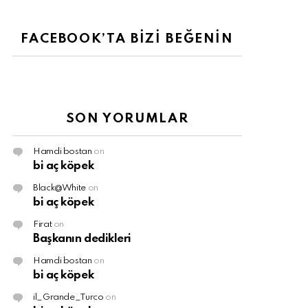
FACEBOOK’TA BİZİ BEĞENİN
SON YORUMLAR
Hamdi bostan
on
bi aç köpek
Black@White
on
bi aç köpek
Firat
on
Başkanın dedikleri
Hamdi bostan
on
bi aç köpek
il_Grande_Turco
on