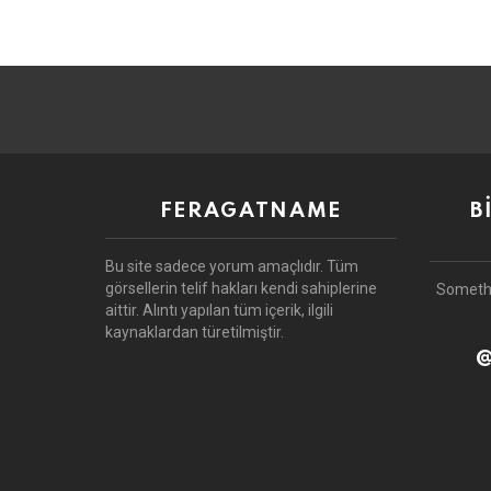
FERAGATNAME
B
Bu site sadece yorum amaçlıdır.
Tüm
görsellerin telif hakları kendi sahiplerine
Someth
aittir.
Alıntı yapılan tüm içerik, ilgili
kaynaklardan türetilmiştir.
@