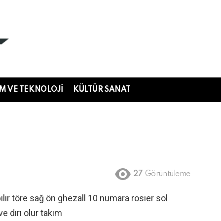
IM VE TEKNOLOJI
KÜLTÜR SANAT
27
Görüntüleme
ılır töre sağ ön ghezall 10 numara rosıer sol
e dırı olur takım