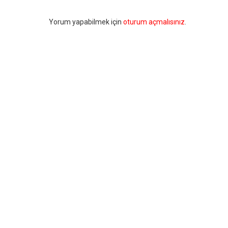
Bir
Yorum yapabilmek için
oturum açmalısınız
.
yanıt
yazın