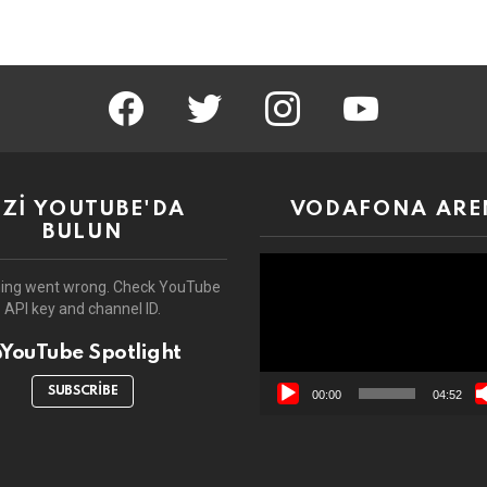
facebook
twitter
instagram
youtube
İZİ YOUTUBE'DA
VODAFONA ARE
BULUN
Video
oynatıcı
ing went wrong. Check YouTube
API key and channel ID.
YouTube Spotlight
SUBSCRIBE
00:00
04:52