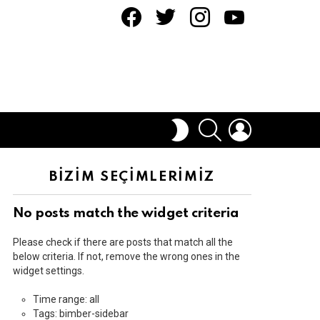
facebook
twitter
instagram
youtube
ARAMA
OTURUM
DIŞ
AÇ
GÖRÜNÜMÜ
DEĞIŞTIR
BİZİM SEÇİMLERİMİZ
No posts match the widget criteria
Please check if there are posts that match all the
below criteria. If not, remove the wrong ones in the
widget settings.
Time range: all
Tags: bimber-sidebar