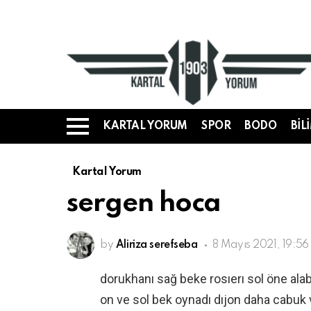
KARTAL YORUM
SPOR
BODO
BIL
Menü
Kartal Yorum
sergen hoca
by
Aliriza serefseba
8 Mayıs 2021, 19:56
dorukhanı sağ beke rosıerı sol öne alab
on ve sol bek oynadı dıjon daha cabuk v