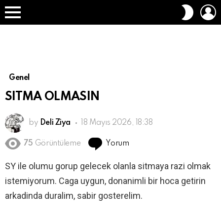
O
DIŞ
A
GÖRÜN
Menü
DEĞIŞT
Genel
SITMA OLMASIN
by
Deli Ziya
18 Mayıs 2026, 18:38
Yorum
75
Görüntüleme
SY ile olumu gorup gelecek olanla sitmaya razi olmak
istemiyorum. Caga uygun, donanimli bir hoca getirin
arkadinda duralim, sabir gosterelim.