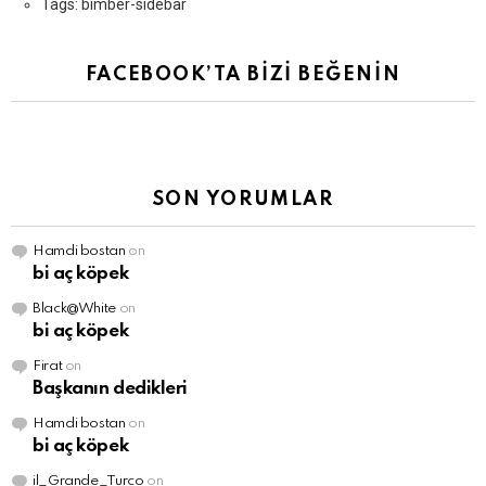
Tags: bimber-sidebar
FACEBOOK’TA BİZİ BEĞENİN
SON YORUMLAR
Hamdi bostan
on
bi aç köpek
Black@White
on
bi aç köpek
Firat
on
Başkanın dedikleri
Hamdi bostan
on
bi aç köpek
il_Grande_Turco
on