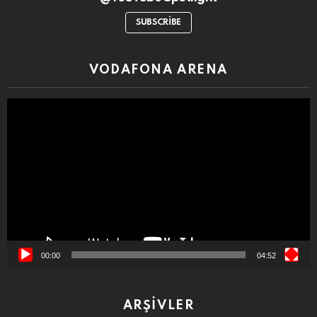
SUBSCRIBE
VODAFONA ARENA
Video
oynatıcı
00:00
04:52
ARŞIVLER