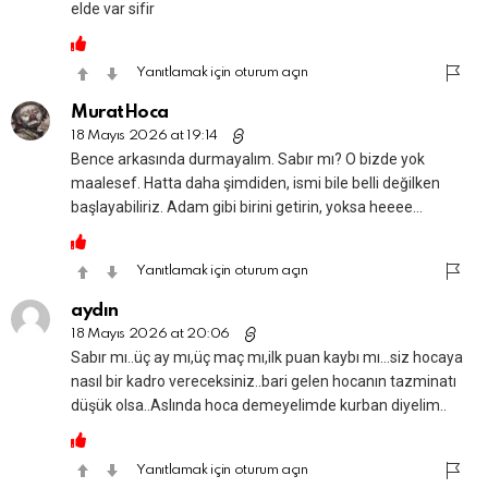
elde var sifir
Yanıtlamak için oturum açın
MuratHoca
18 Mayıs 2026 at 19:14
Bence arkasında durmayalım. Sabır mı? O bizde yok
maalesef. Hatta daha şimdiden, ismi bile belli değilken
başlayabiliriz. Adam gibi birini getirin, yoksa heeee…
Yanıtlamak için oturum açın
aydın
18 Mayıs 2026 at 20:06
Sabır mı..üç ay mı,üç maç mı,ilk puan kaybı mı…siz hocaya
nasıl bir kadro vereceksiniz..bari gelen hocanın tazminatı
düşük olsa..Aslında hoca demeyelimde kurban diyelim..
Yanıtlamak için oturum açın