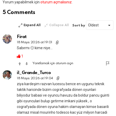
Bir
Yorum yapabilmek için
oturum açmalısınız
.
yanıt
yazın
5 Comments
Expand All
Collapse All
Sort by
Firat
18 Mayıs 2026 at 19:01
Sabırmı 🙂 kime niye…
1
Yanıtlamak için oturum açın
il_Grande_Turco
18 Mayıs 2026 at 19:04
ziya kardeşim razvan lucescu bence en uygunu teknik
taktik haricinde bizim cografyada dönen oyunlari
biliyodur babasi ve oyuncu havuzu da boldur pancu guinti
gibi oyunculari bulup getirme imkani yüksek , o
cografyada dönen oyuna hakim olamayan kimse basarili
olamaz misal mourinho todesco kac yüz milyon harcadi