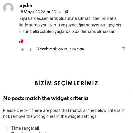
aydın
18 Mayıs 2026 at 20:14
Ziya kardeş,sen artık ölüsün,ne sıtması..Sen bir daha
ligde şampiyonluk mu yaşayacağını sanıyorsun,geçmiş
olsun.belki çok ileri yaşlarda,o da demans olmazsan..
Yanıtlamak için oturum açın
BİZİM SEÇİMLERİMİZ
No posts match the widget criteria
Please check if there are posts that match all the below criteria. If
not, remove the wrong ones in the widget settings.
Time range: all