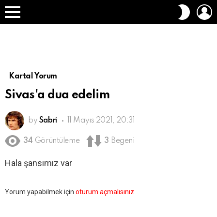
O
DIŞ
A
GÖRÜN
Menü
DEĞIŞT
Kartal Yorum
Sivas'a dua edelim
by
Sabri
11 Mayıs 2021, 20:31
34
Görüntüleme
3
Begeni
Hala şansımız var
Bir
Yorum yapabilmek için
oturum açmalısınız
.
yanıt
yazın