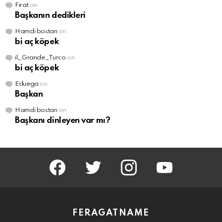
Firat
on
Başkanın dedikleri
Hamdi bostan
on
bi aç köpek
il_Grande_Turco
on
bi aç köpek
Eduega
on
Başkan
Hamdi bostan
on
Başkanı dinleyen var mı?
facebook
twitter
instagram
youtube
FERAGATNAME