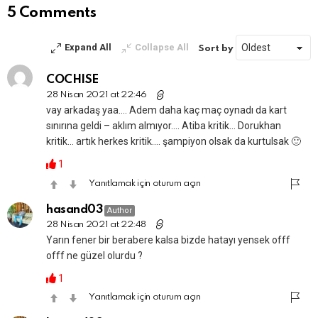
yazın
5 Comments
Expand All
Collapse All
Sort by
COCHISE
28 Nisan 2021 at 22:46
vay arkadaş yaa…. Adem daha kaç maç oynadı da kart
sınırına geldi – aklım almıyor…. Atiba kritik… Dorukhan
kritik… artık herkes kritik…. şampiyon olsak da kurtulsak 🙂
1
Yanıtlamak için oturum açın
hasand03
Author
28 Nisan 2021 at 22:48
Yarın fener bir berabere kalsa bizde hatayı yensek offf
offf ne güzel olurdu ?
1
Yanıtlamak için oturum açın