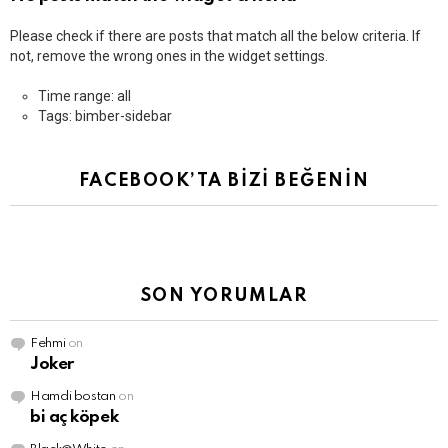
Please check if there are posts that match all the below criteria. If
not, remove the wrong ones in the widget settings.
Time range: all
Tags: bimber-sidebar
FACEBOOK’TA BİZİ BEĞENİN
SON YORUMLAR
Fehmi
on
Joker
Hamdi bostan
on
bi aç köpek