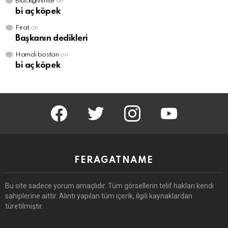
Black@White
on
bi aç köpek
Firat
on
Başkanın dedikleri
Hamdi bostan
on
bi aç köpek
facebook
twitter
instagram
youtube
FERAGATNAME
Bu site sadece yorum amaçlıdır.
Tüm görsellerin telif hakları kendi
sahiplerine aittir.
Alıntı yapılan tüm içerik, ilgili kaynaklardan
türetilmiştir.