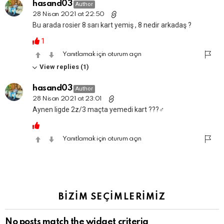
hasand03
Author
28 Nisan 2021 at 22:50
Bu arada rosier 8 sarı kart yemiş , 8 nedir arkadaş ?
1
Yanıtlamak için oturum açın
View replies (1)
hasand03
Author
28 Nisan 2021 at 23:01
Aynen ligde 2z/3 maçta yemedi kart ???‍♂️
Yanıtlamak için oturum açın
BİZİM SEÇİMLERİMİZ
No posts match the widget criteria