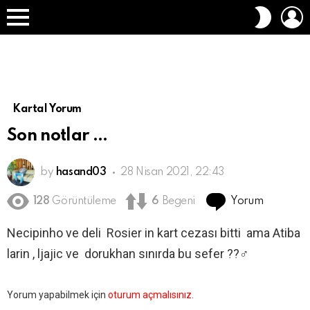
O
DIŞ
A
GÖRÜN
Menü
DEĞIŞT
Kartal Yorum
Son notlar …
by
hasand03
28 Nisan 2021, 22:43
Yorum
128
Görüntüleme
6
Begeni
Necipinho ve deli Rosier in kart cezası bitti ama Atiba
larin , ljajic ve dorukhan sınırda bu sefer ??‍♂️
Bir
Yorum yapabilmek için
oturum açmalısınız
.
yanıt