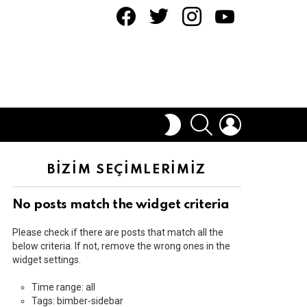
facebook
twitter
instagram
youtube
ARAMA
OTURUM
DIŞ
AÇ
GÖRÜNÜMÜ
DEĞIŞTIR
BİZİM SEÇİMLERİMİZ
No posts match the widget criteria
Please check if there are posts that match all the
below criteria. If not, remove the wrong ones in the
widget settings.
Time range: all
Tags: bimber-sidebar