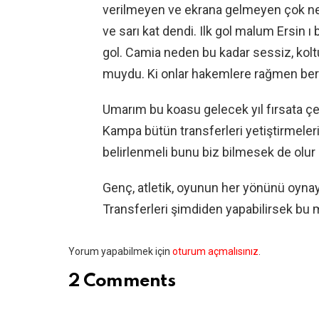
verilmeyen ve ekrana gelmeyen çok net
ve sarı kat dendi. Ilk gol malum Ersin ı 
gol. Camia neden bu kadar sessiz, koltu
muydu. Ki onlar hakemlere rağmen ber
Umarım bu koasu gelecek yıl fırsata çevi
Kampa bütün transferleri yetiştirmeler
belirlenmeli bunu biz bilmesek de olur 
Genç, atletik, oyunun her yönünü oynay
Transferleri şimdiden yapabilirsek b
Bir
Yorum yapabilmek için
oturum açmalısınız
.
yanıt
2 Comments
yazın