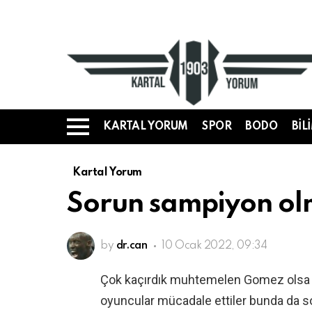
KARTAL YORUM
SPOR
BODO
BIL
Menü
Kartal Yorum
Sorun sampiyon ol
by
dr.can
10 Ocak 2022, 09:34
Çok kaçırdık muhtemelen Gomez olsa 5-0
oyuncular mücadale ettiler bunda da so