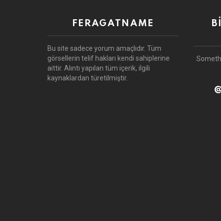
FERAGATNAME
B
Bu site sadece yorum amaçlıdır.
Tüm
görsellerin telif hakları kendi sahiplerine
Someth
aittir.
Alıntı yapılan tüm içerik, ilgili
kaynaklardan türetilmiştir.
@