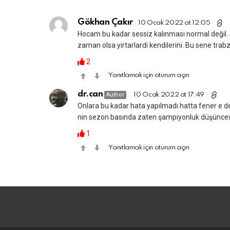
Gökhan Çakır
10 Ocak 2022 at 12:05
Hocam bu kadar sessiz kalınması normal değil. 
zaman olsa yirtarlardi kendilerini. Bu sene trabz
2
Yanıtlamak için oturum açın
dr.can
Author
10 Ocak 2022 at 17:49
Onlara bu kadar hata yapılmadı hatta fener e de
nin sezon basında zaten şampiyonluk düşünces
1
Yanıtlamak için oturum açın