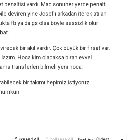
 penaltisi vardı. Mac sonuher yerde penaltı
bile deviren yine Josef ı arkadan iterek atılan
kta fb ya da gs olsa böyle sessizlik olur
bat.
recek bir akıl vardır. Çok büyük bir fırsat var.
i lazım. Hoca kim olacaksa biran evvel
ama transferleri bilmeli yeni hoca.
abilecek bir takımı hepimiz istiyoruz.
u mümkün.
Expand All
Collapse All
Sort by