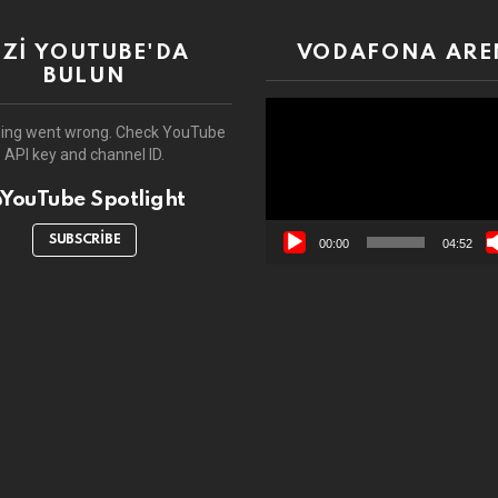
İZİ YOUTUBE'DA
VODAFONA ARE
BULUN
Video
oynatıcı
ing went wrong. Check YouTube
API key and channel ID.
YouTube Spotlight
SUBSCRIBE
00:00
04:52