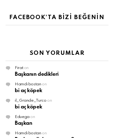
FACEBOOK’TA BİZİ BEĞENİN
SON YORUMLAR
Firat
on
Başkanın dedikleri
Hamdi bostan
on
bi aç köpek
il_Grande_Turco
on
bi aç köpek
Eduega
on
Başkan
Hamdi bostan
on