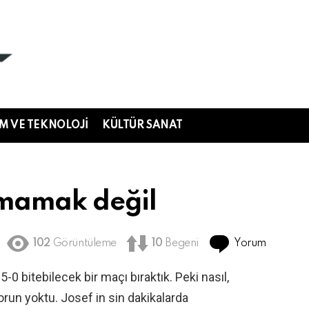
IM VE TEKNOLOJI
KÜLTÜR SANAT
mamak değil
Yorum
102
Görüntüleme
10
Begeni
 bitebilecek bir maçı bıraktık. Peki nasıl,
run yoktu. Josef in sin dakikalarda