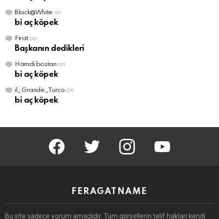
Black@White
on
bi aç köpek
Firat
on
Başkanın dedikleri
Hamdi bostan
on
bi aç köpek
il_Grande_Turco
on
bi aç köpek
facebook
twitter
instagram
youtube
FERAGATNAME
Bu site sadece yorum amaçlıdır.
Tüm görsellerin telif hakları kendi