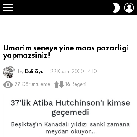
O
DIŞ
A
GÖRÜN
Menü
DEĞIŞT
Umarim seneye yine maas pazarligi
yapmazsiniz!
by
Deli Ziya
22 Kasım 2020, 14:10
77
Görüntüleme
16
Begeni