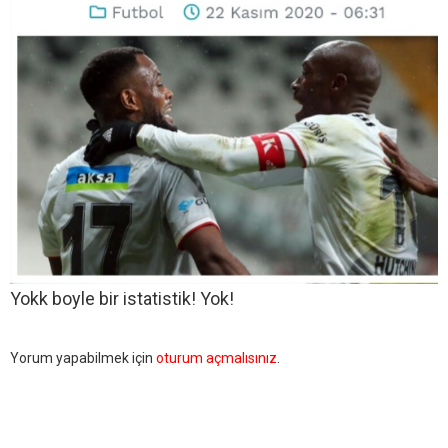
Yokk boyle bir istatistik! Yok!
Bir
Yorum yapabilmek için
oturum açmalısınız
.
yanıt
yazın