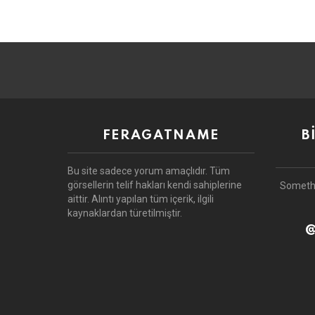
FERAGATNAME
B
Bu site sadece yorum amaçlıdır.
Tüm
görsellerin telif hakları kendi sahiplerine
Someth
aittir.
Alıntı yapılan tüm içerik, ilgili
kaynaklardan türetilmiştir.
@