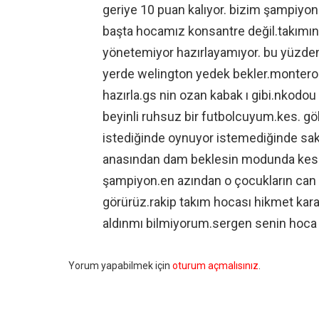
geriye 10 puan kalıyor. bizim şampiyo
başta hocamız konsantre değil.takımınd
yönetemiyor hazırlayamıyor. bu yüzde
yerde welington yedek bekler.montero
hazırla.gs nin ozan kabak ı gibi.nkodo
beyinli ruhsuz bir futbolcuyum.kes. gökh
istediğinde oynuyor istemediğinde s
anasından dam beklesin modunda kes.
şampiyon.en azından o çocukların can
görürüz.rakip takım hocası hikmet kara
aldınmı bilmiyorum.sergen senin hoca o
Bir
Yorum yapabilmek için
oturum açmalısınız
.
yanıt
yazın