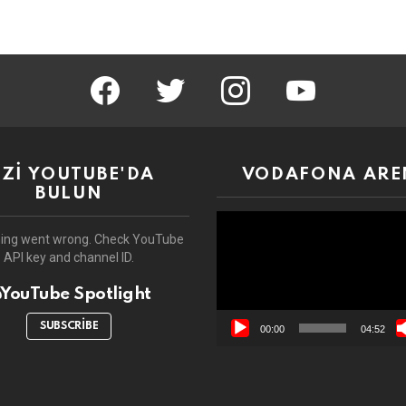
facebook
twitter
instagram
youtube
İZİ YOUTUBE'DA
VODAFONA ARE
BULUN
Video
oynatıcı
ing went wrong. Check YouTube
API key and channel ID.
YouTube Spotlight
SUBSCRIBE
00:00
04:52