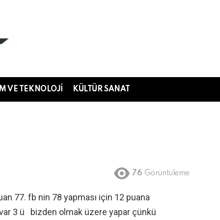
IM VE TEKNOLOJI
KÜLTÜR SANAT
76
Görüntüleme
an 77. fb nin 78 yapması için 12 puana
cı var 3 ü bizden olmak üzere yapar çünkü