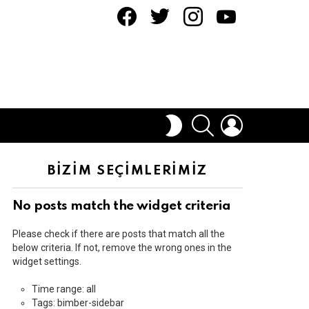
facebook
twitter
instagram
youtube
ARAMA
OTURUM
DIŞ
AÇ
GÖRÜNÜMÜ
DEĞIŞTIR
BİZİM SEÇİMLERİMİZ
No posts match the widget criteria
Please check if there are posts that match all the
below criteria. If not, remove the wrong ones in the
widget settings.
Time range: all
Tags: bimber-sidebar