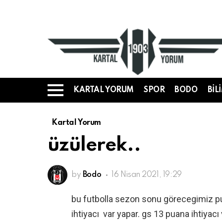
KARTAL YORUM
SPOR
BODO
BIL
Menü
Kartal Yorum
üzülerek..
by
Bodo
16 Nisan 2021, 19:29
bu futbolla sezon sonu görecegimiz pu
ihtiyacı var yapar. gs 13 puana ihtiya