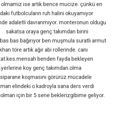
n olmamız ise artık bence mucize. çünkü en
aki futbolcuların ruh halini okuyamıyor
nde adaletli davranmıyor. monteronun oldugu
 sakatsa oraya genç takımdan birini
u bas bas bağırıyor ben muşmula suratlı armut
an töre artık ağır abi rollerinde. canı
akat.kes.mensah benden fayda bekleyen
yerlerine koy genç takımdan.olma
 siparane koşmasını görürüz mücadele
man elindeki o kadroyla sana ders verdi
lman için bir 5 sene beklerizgibime geliyor.