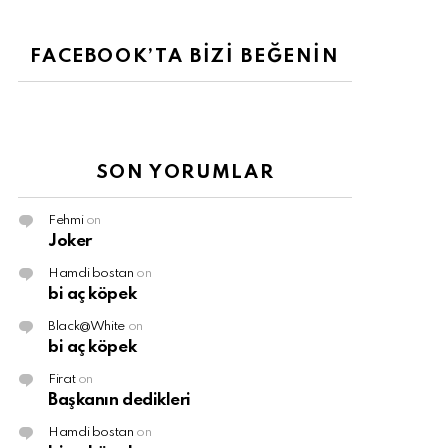
FACEBOOK’TA BİZİ BEĞENİN
SON YORUMLAR
Fehmi
on
Joker
Hamdi bostan
on
bi aç köpek
Black@White
on
bi aç köpek
Firat
on
Başkanın dedikleri
Hamdi bostan
on