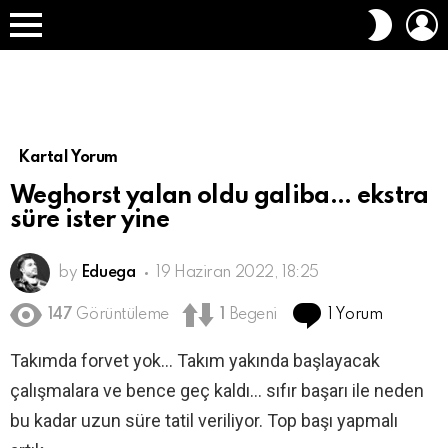
O
DIŞ
A
GÖRÜN
Menü
DEĞIŞT
Kartal Yorum
Weghorst yalan oldu galiba… ekstra
süre ister yine
by
Eduega
19 Haziran 2022, 18:25
1 Yorum
147
Görüntüleme
1
Begeni
Takımda forvet yok… Takım yakında başlayacak
çalışmalara ve bence geç kaldı… sıfır başarı ile neden
bu kadar uzun süre tatil veriliyor. Top başı yapmalı