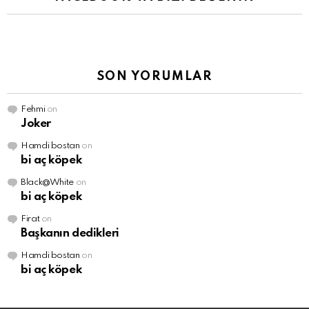
SON YORUMLAR
Fehmi
on
Joker
Hamdi bostan
on
bi aç köpek
Black@White
on
bi aç köpek
Firat
on
Başkanın dedikleri
Hamdi bostan
on
bi aç köpek