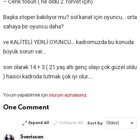
– Cenk tosun ( ne oldu 2. forvet için)
Başka stoper bakılıyor mu? sol kanat için oyuncu… orta
sahaya bir oyuncu daha?
ve KALİTELİ YERLİ OYUNCU… kadromuzda bu konuda
büyük sorun var…
son olarak 14 + 3 ( 21 yaş altı genç olayı çok güzel oldu
) hasici kadroda tutmak çok iyi olur….
Bir
Yorum yapabilmek için
oturum açmalısınız
.
yanıt
yazın
One Comment
Expand All
Collapse All
Sort by
Sverisson