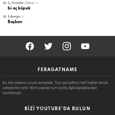
il_Grande_Turco
on
bi aç köpek
Eduega
on
Başkan
facebook
twitter
instagram
youtube
FERAGATNAME
Bu site sadece yorum amaçlıdır.
Tüm görsellerin telif hakları kendi
sahiplerine aittir.
Alıntı yapılan tüm içerik, ilgili kaynaklardan
türetilmiştir.
BİZİ YOUTUBE'DA BULUN