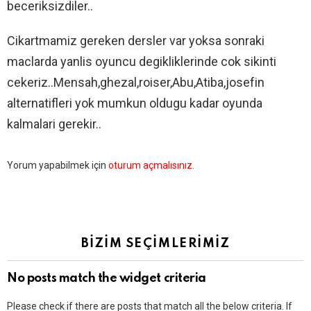
beceriksizdiler..
Cikartmamiz gereken dersler var yoksa sonraki
maclarda yanlis oyuncu degikliklerinde cok sikinti
cekeriz..Mensah,ghezal,roiser,Abu,Atiba,josefin
alternatifleri yok mumkun oldugu kadar oyunda
kalmalari gerekir..
Bir
Yorum yapabilmek için
oturum açmalısınız
.
yanıt
yazın
BİZİM SEÇİMLERİMİZ
No posts match the widget criteria
Please check if there are posts that match all the below criteria. If