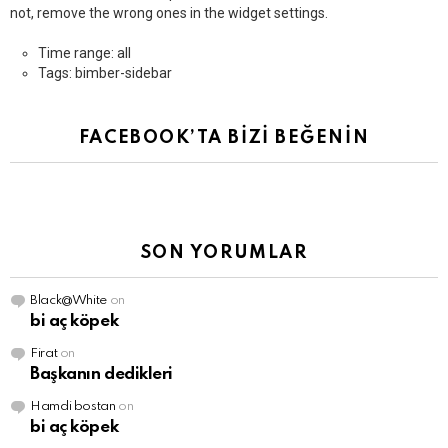
not, remove the wrong ones in the widget settings.
Time range: all
Tags: bimber-sidebar
FACEBOOK’TA BİZİ BEĞENİN
SON YORUMLAR
Black@White
on
bi aç köpek
Firat
on
Başkanın dedikleri
Hamdi bostan
on
bi aç köpek