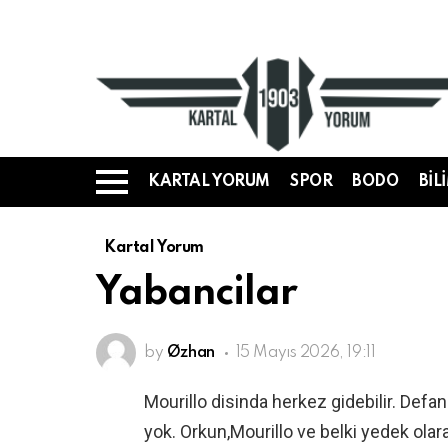
KARTAL YORUM
SPOR
BODO
BIL
Menü
Kartal Yorum
Yabancilar
by
Øzhan
15 Mayıs 2026, 19:11
Mourillo disinda herkez gidebilir. Defan
yok. Orkun,Mourillo ve belki yedek olara