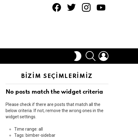
facebook
twitter
instagram
youtube
ARAMA
OTURUM
DIŞ
AÇ
GÖRÜNÜMÜ
DEĞIŞTIR
BİZİM SEÇİMLERİMİZ
No posts match the widget criteria
Please check if there are posts that match all the
below criteria. If not, remove the wrong ones in the
widget settings.
Time range: all
Tags: bimber-sidebar