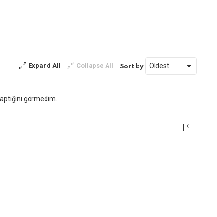
Expand All
Collapse All
Sort by
yaptığını görmedim.