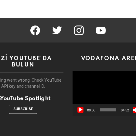
facebook
twitter
instagram
youtube
İZİ YOUTUBE'DA
VODAFONA ARE
BULUN
Video
oynatıcı
ing went wrong. Check YouTube
API key and channel ID.
YouTube Spotlight
SUBSCRIBE
00:00
04:52