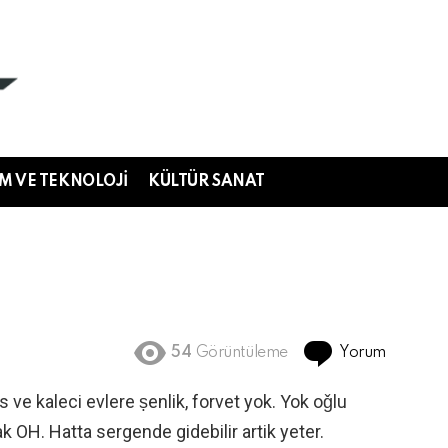
IM VE TEKNOLOJI
KÜLTÜR SANAT
Yorum
54
Görüntüleme
s ve kaleci evlere ṣenlik, forvet yok. Yok oǧlu
k OH. Hatta sergende gidebilir artik yeter.