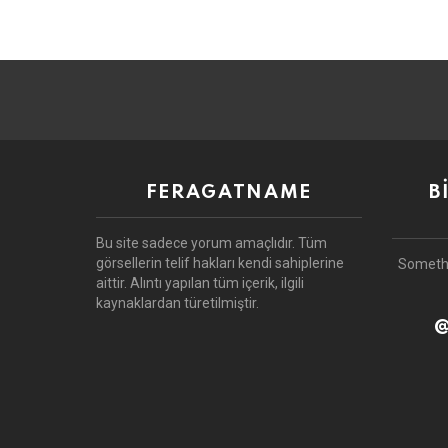
FERAGATNAME
B
Bu site sadece yorum amaçlıdır.
Tüm
görsellerin telif hakları kendi sahiplerine
Someth
aittir.
Alıntı yapılan tüm içerik, ilgili
kaynaklardan türetilmiştir.
@