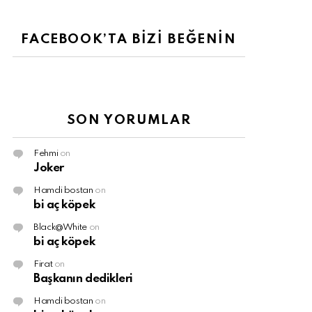
FACEBOOK’TA BİZİ BEĞENİN
SON YORUMLAR
Fehmi
on
Joker
Hamdi bostan
on
bi aç köpek
Black@White
on
bi aç köpek
Firat
on
Başkanın dedikleri
Hamdi bostan
on