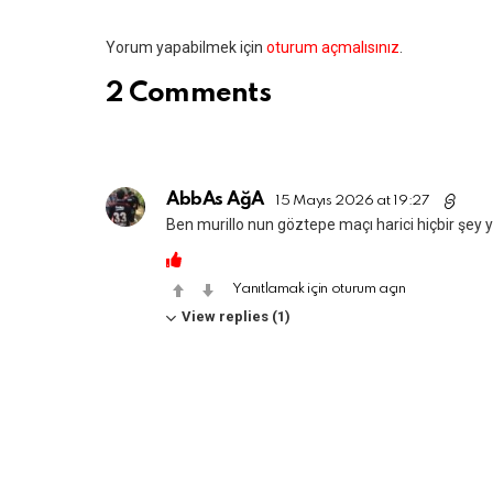
Bir
Yorum yapabilmek için
oturum açmalısınız
.
yanıt
2 Comments
yazın
AbbAs AğA
15 Mayıs 2026 at 19:27
Ben murillo nun göztepe maçı harici hiçbir şey 
Yanıtlamak için oturum açın
View replies (1)