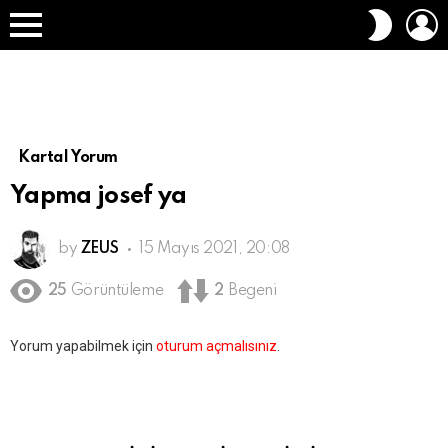
O
DIŞ
A
GÖRÜN
Menü
DEĞIŞT
Kartal Yorum
Yapma josef ya
by
ZEUS
15 Mayıs 2021, 20:08
25
Görüntüleme
2
Begeni
Bir
Yorum yapabilmek için
oturum açmalısınız
.
yanıt
yazın