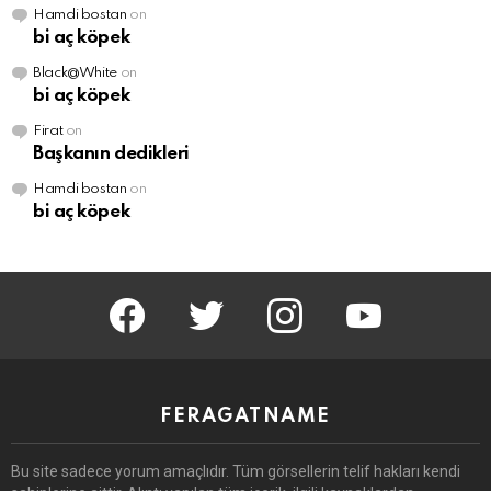
Hamdi bostan
on
bi aç köpek
Black@White
on
bi aç köpek
Firat
on
Başkanın dedikleri
Hamdi bostan
on
bi aç köpek
facebook
twitter
instagram
youtube
FERAGATNAME
Bu site sadece yorum amaçlıdır.
Tüm görsellerin telif hakları kendi