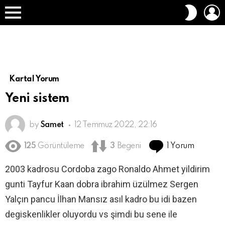
O
DIŞ
A
GÖRÜN
Menü
DEĞIŞT
Kartal Yorum
Yeni sistem
by
Samet
12 Temmuz 2022, 22:16
1 Yorum
125
Görüntüleme
3
Begeni
2003 kadrosu Cordoba zago Ronaldo Ahmet yildirim
gunti Tayfur Kaan dobra ibrahim üzülmez Sergen
Yalçın pancu İlhan Mansız asıl kadro bu idi bazen
degiskenlikler oluyordu vs şimdi bu sene ile