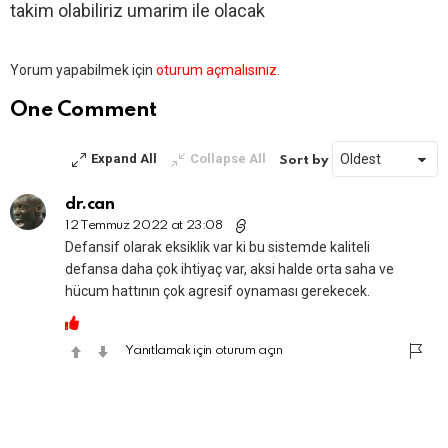
takim olabiliriz umarim ile olacak
Bir
Yorum yapabilmek için
oturum açmalısınız
.
yanıt
yazın
One Comment
Expand All
Collapse All
Sort by
dr.can
12 Temmuz 2022 at 23:08
Defansif olarak eksiklik var ki bu sistemde kaliteli
defansa daha çok ihtiyaç var, aksi halde orta saha ve
hücum hattının çok agresif oynaması gerekecek.
Yanıtlamak için oturum açın