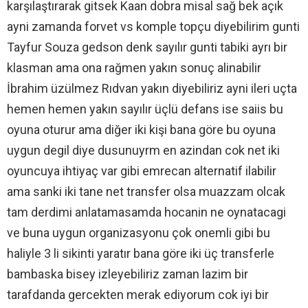
karşılaştırarak gitsek Kaan dobra misal sağ bek açık
ayni zamanda forvet vs komple topçu diyebilirim gunti
Tayfur Souza gedson denk sayılır gunti tabiki ayrı bir
klasman ama ona rağmen yakın sonuç alinabilir
İbrahim üzülmez Rıdvan yakın diyebiliriz ayni ileri uçta
hemen hemen yakın sayılır üçlü defans ise saiis bu
oyuna oturur ama diğer iki kişi bana göre bu oyuna
uygun degil diye dusunuyrm en azindan cok net iki
oyuncuya ihtiyaç var gibi emrecan alternatif ilabilir
ama sanki iki tane net transfer olsa muazzam olcak
tam derdimi anlatamasamda hocanin ne oynatacagi
ve buna uygun organizasyonu çok onemli gibi bu
haliyle 3 li sikinti yaratır bana göre iki üç transferle
bambaska bisey izleyebiliriz zaman lazim bir
tarafdanda gercekten merak ediyorum cok iyi bir