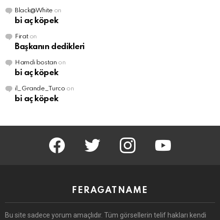
Black@White
on
bi aç köpek
Firat
on
Başkanın dedikleri
Hamdi bostan
on
bi aç köpek
il_Grande_Turco
on
bi aç köpek
facebook
twitter
instagram
youtube
FERAGATNAME
Bu site sadece yorum amaçlıdır.
Tüm görsellerin telif hakları kendi