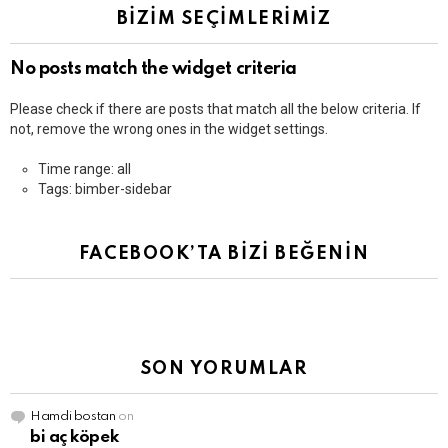
BİZİM SEÇİMLERİMİZ
No posts match the widget criteria
Please check if there are posts that match all the below criteria. If
not, remove the wrong ones in the widget settings.
Time range: all
Tags: bimber-sidebar
FACEBOOK’TA BİZİ BEĞENİN
SON YORUMLAR
Hamdi bostan
on
bi aç köpek