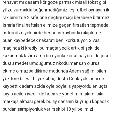
rehavet mı desem kör göze parmak misali tokat gibi
yüze vurmakta beğenmediğimiz leş futbol oynayan iki
rakibimizde 2 sıfır öne geçtiği maçı berabere bitirmez.
Israrla final haftaları elimize geçen fırsatları tepmede
üstümüze yok birde her puan kaybında rakiplerde
puan kaybedecek nakaratı beni korkutuyor. Sivas
maçında ki krediyi bu maçta yedik artık bi şekilde
kazanmak lazım ama bu oyunla zor atiba yoruldu josef
düştü medet umduğumuz nkodu,mensah olursa
ekime olmazsa dikime modunda Adem sağ mı bilen
yok töre bir var bi yok abuş düştü Cenk yok larini de
kaybettik adam solda öyle böyle iş yapıyordu en uçta
kayıp acilen ivedilikle hoca ve yönetimin takımı sıkı
markaja alması gerek bu ay dananın kuyruğu kopacak
burdan şampiyonluk verirsek bi 10 yıl belimizi