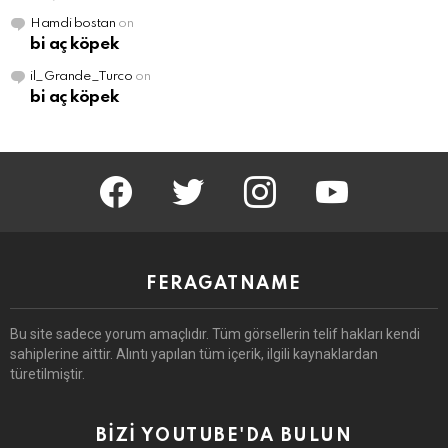
Hamdi bostan
on
bi aç köpek
il_Grande_Turco
on
bi aç köpek
facebook
twitter
instagram
youtube
FERAGATNAME
Bu site sadece yorum amaçlıdır.
Tüm görsellerin telif hakları kendi
sahiplerine aittir.
Alıntı yapılan tüm içerik, ilgili kaynaklardan
türetilmiştir.
BİZİ YOUTUBE'DA BULUN