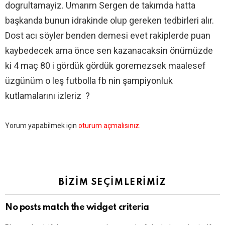
dogrultamayiz. Umarım Sergen de takımda hatta
başkanda bunun idrakinde olup gereken tedbirleri alır.
Dost acı söyler benden demesi evet rakiplerde puan
kaybedecek ama önce sen kazanacaksin önümüzde
ki 4 maç 80 i gördük gördük goremezsek maalesef
üzgünüm o leş futbolla fb nin şampiyonluk
kutlamalarını izleriz ?
Bir
Yorum yapabilmek için
oturum açmalısınız
.
yanıt
yazın
BİZİM SEÇİMLERİMİZ
No posts match the widget criteria