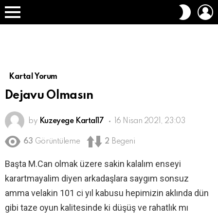
O
DIŞ
A
GÖRÜN
Menü
DEĞIŞT
Kartal Yorum
Dejavu Olmasın
by
Kuzeyege Kartal17
16 Nisan 2021, 23:03
63
Görüntüleme
2
Begeni
Başta M.Can olmak üzere sakin kalalım enseyi
karartmayalim diyen arkadaşlara saygım sonsuz
amma velakin 101 ci yıl kabusu hepimizin aklında dün
gibi taze oyun kalitesinde ki düşüş ve rahatlık mı