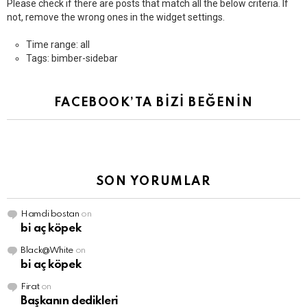
Please check if there are posts that match all the below criteria. If
not, remove the wrong ones in the widget settings.
Time range: all
Tags: bimber-sidebar
FACEBOOK’TA BİZİ BEĞENİN
SON YORUMLAR
Hamdi bostan
on
bi aç köpek
Black@White
on
bi aç köpek
Firat
on
Başkanın dedikleri