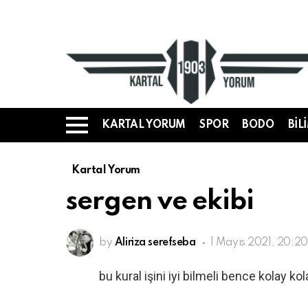
KARTAL YORUM
SPOR
BODO
BIL
Menü
Kartal Yorum
sergen ve ekibi
by
Aliriza serefseba
1 Mayıs 2021, 20:20
bu kural işini iyi bilmeli bence kolay 