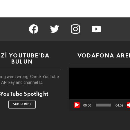
facebook
twitter
instagram
youtube
İZİ YOUTUBE'DA
VODAFONA ARE
BULUN
Video
oynatıcı
ing went wrong. Check YouTube
API key and channel ID.
YouTube Spotlight
SUBSCRIBE
00:00
04:52