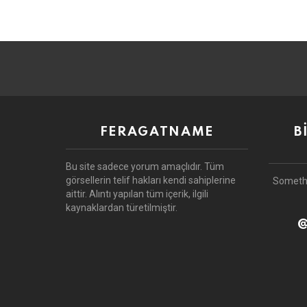
FERAGATNAME
B
Bu site sadece yorum amaçlıdır.
Tüm
görsellerin telif hakları kendi sahiplerine
Someth
aittir.
Alıntı yapılan tüm içerik, ilgili
kaynaklardan türetilmiştir.
@