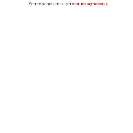
Bir
Yorum yapabilmek için
oturum açmalısınız
.
yanıt
yazın