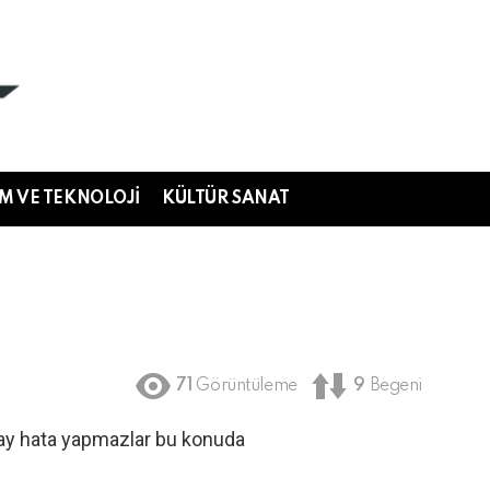
IM VE TEKNOLOJI
KÜLTÜR SANAT
71
Görüntüleme
9
Begeni
kolay hata yapmazlar bu konuda