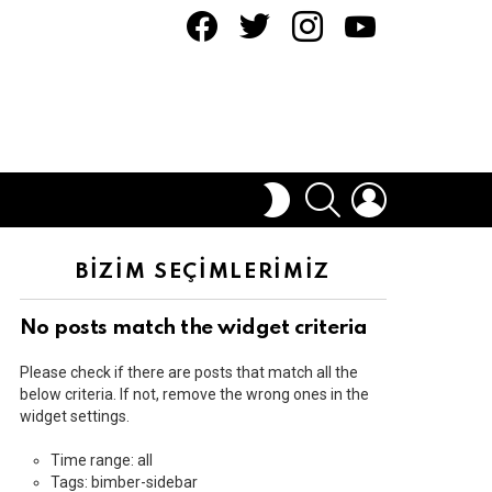
facebook
twitter
instagram
youtube
ARAMA
OTURUM
DIŞ
AÇ
GÖRÜNÜMÜ
DEĞIŞTIR
BİZİM SEÇİMLERİMİZ
No posts match the widget criteria
Please check if there are posts that match all the
below criteria. If not, remove the wrong ones in the
widget settings.
Time range: all
Tags: bimber-sidebar