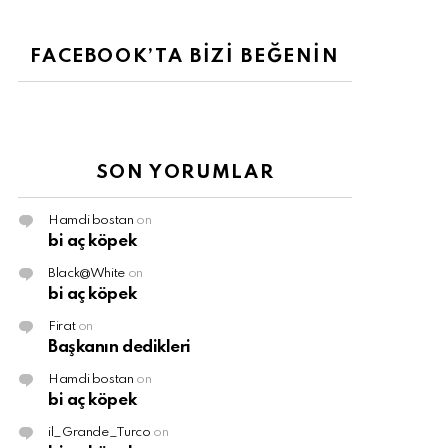
FACEBOOK’TA BİZİ BEĞENİN
SON YORUMLAR
Hamdi bostan
on
bi aç köpek
Black@White
on
bi aç köpek
Firat
on
Başkanın dedikleri
Hamdi bostan
on
bi aç köpek
il_Grande_Turco
on