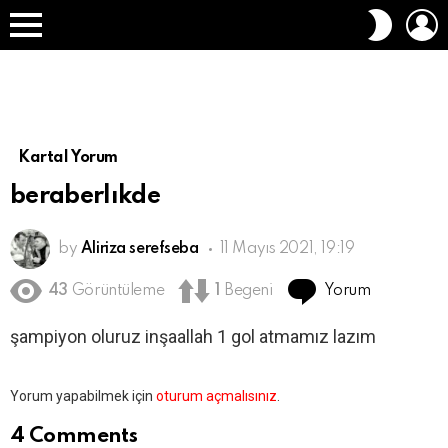
O
DIŞ
A
GÖRÜN
Menü
DEĞIŞT
Kartal Yorum
beraberlıkde
by
Aliriza serefseba
11 Mayıs 2021, 19:19
Yorum
43
Görüntüleme
1
Begeni
şampiyon oluruz inşaallah 1 gol atmamız lazım
Bir
Yorum yapabilmek için
oturum açmalısınız
.
yanıt
yazın
4 Comments