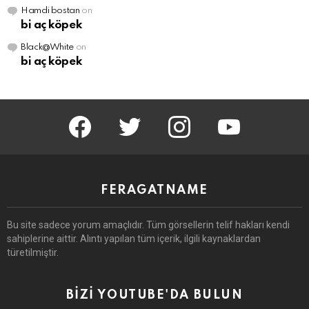
Hamdi bostan
on
bi aç köpek
Black@White
on
bi aç köpek
facebook
twitter
instagram
youtube
FERAGATNAME
Bu site sadece yorum amaçlıdır.
Tüm görsellerin telif hakları kendi
sahiplerine aittir.
Alıntı yapılan tüm içerik, ilgili kaynaklardan
türetilmiştir.
BİZİ YOUTUBE'DA BULUN