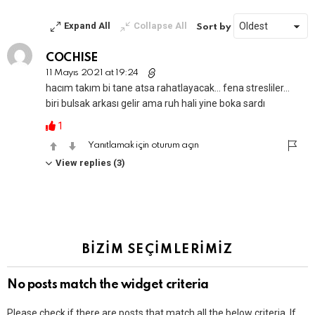
Expand All
Collapse All
Sort by
COCHISE
11 Mayıs 2021 at 19:24
hacım takım bi tane atsa rahatlayacak… fena stresliler…
biri bulsak arkası gelir ama ruh hali yine boka sardı
1
Yanıtlamak için oturum açın
View replies (3)
BİZİM SEÇİMLERİMİZ
No posts match the widget criteria
Please check if there are posts that match all the below criteria. If