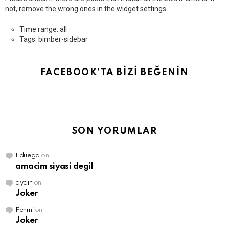
not, remove the wrong ones in the widget settings.
Time range: all
Tags: bimber-sidebar
FACEBOOK’TA BİZİ BEĞENİN
SON YORUMLAR
Eduega
on
amacim siyasi degil
aydın
on
Joker
Fehmi
on
Joker